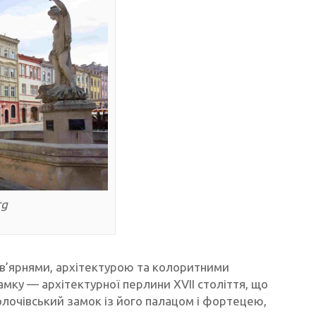
rg
в’ярнями, архітектурою та колоритними
амку — архітектурної перлини XVII століття, що
олочівський замок із його палацом і фортецею,