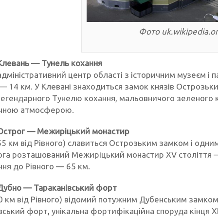
Фото uk.wikipedia.o
Клевань — Тунель кохання
адміністративний центр області з історичним музеєм і п
— 14 км. У Клевані знаходиться замок князів Острозьк
легендарного Тунелю кохання, мальовничого зеленого 
чною атмосферою.
 Острог — Межиріцький монастир
55 км від Рівного) славиться Острозьким замком і одним 
ога розташований Межиріцький монастир XV століття — 
ня до Рівного — 65 км.
Дубно — Тараканівський форт
0 км від Рівного) відомий потужним Дубенським замком 
вський форт, унікальна фортифікаційна споруда кінця XI