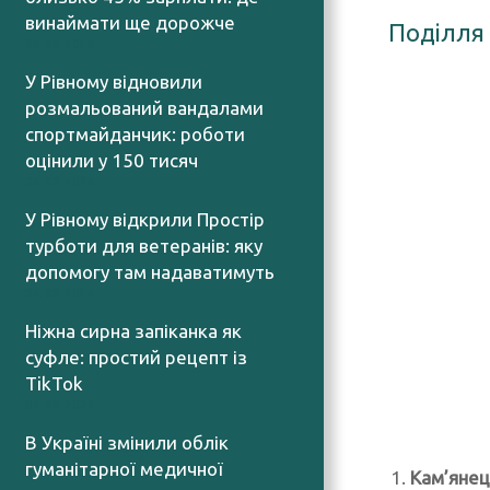
винаймати ще дорожче
Поділля
08.08.2026
У Рівному відновили
розмальований вандалами
спортмайданчик: роботи
оцінили у 150 тисяч
08.08.2026
У Рівному відкрили Простір
турботи для ветеранів: яку
допомогу там надаватимуть
08.08.2026
Ніжна сирна запіканка як
суфле: простий рецепт із
TikTok
07.08.2026
В Україні змінили облік
гуманітарної медичної
Кам’янец