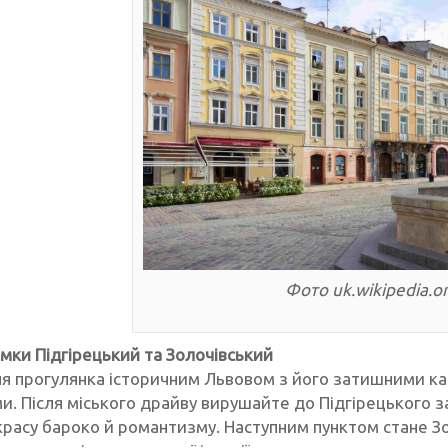
Фото uk.wikipedia.o
замки Підгірецький та Золочівський
я прогулянка історичним Львовом з його затишними ка
и. Після міського драйву вирушайте до Підгірецького з
красу бароко й романтизму. Наступним пунктом стане З