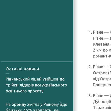
Рівне — 
Рівне — 
Клеваня 
2 км до 
романти
Рівне —
Останні новини
Острог (
від Остр
Рівненський ліцей увійшов до
Повернен
трійки лідерів всеукраїнського
освітнього проєкту
Рівне — 
08.08.2026
Дубно (4
На оренду житла у Рівному йде
Таракані
близько 45% зарплати: де