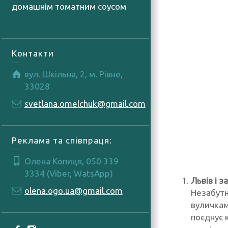
домашнім томатним соусом
06.08.2026
Контакти
вул. Шкільна, 2, м. Рівне,
33028
svetlana.omelchuk@gmail.com
Реклама та співпраця:
Олена Копиця, 050 339
3334 (Viber, WatsApp)
Львів і 
olena.ogo.ua@gmail.com
Незабутн
вуличкам
поєднує 