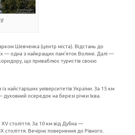
rg
арком Шевченка (центр міста). Відстань до
их — одна з найкращих пам’яток Волині. Далі —
коридору, що приваблює туристів своєю
із найстаріших університетів України. За 15 км
духовний осередок на березі річки Іква.
XV століття. За 10 км від Дубна —
X століття. Вечірнє повернення до Рівного.