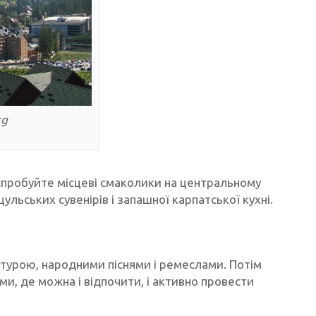
rg
спробуйте місцеві смаколики на центральному
ульських сувенірів і запашної карпатської кухні.
турою, народними піснями і ремеслами. Потім
и, де можна і відпочити, і активно провести