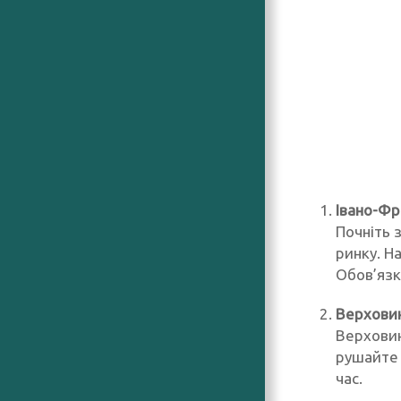
Івано-Фр
Почніть 
ринку. Н
Обов’язк
Верховин
Верховин
рушайте 
час.