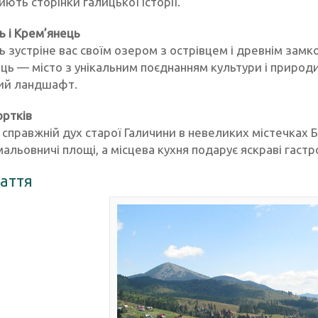
иють сторінки галицької історії.
ь і Крем’янець
ь зустріне вас своїм озером з острівцем і древнім зам
ць — місто з унікальним поєднанням культури і природи,
ий ландшафт.
ортків
 справжній дух старої Галичини в невеликих містечках Бу
мальовничі площі, а місцева кухня подарує яскраві гастр
аття