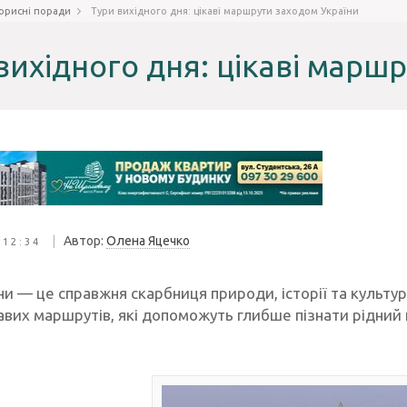
орисні поради
Тури вихідного дня: цікаві маршрути заходом України
вихідного дня: цікаві марш
|
Автор:
Олена Яцечко
 12:34
ни — це справжня скарбниця природи, історії та культури
авих маршрутів, які допоможуть глибше пізнати рідний 