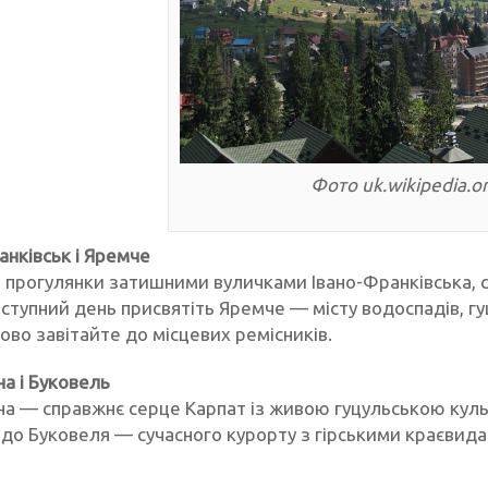
Фото uk.wikipedia.o
анківськ і Яремче
з прогулянки затишними вуличками Івано-Франківська, 
аступний день присвятіть Яремче — місту водоспадів, гуц
ово завітайте до місцевих ремісників.
а і Буковель
а — справжнє серце Карпат із живою гуцульською куль
до Буковеля — сучасного курорту з гірськими краєвидам