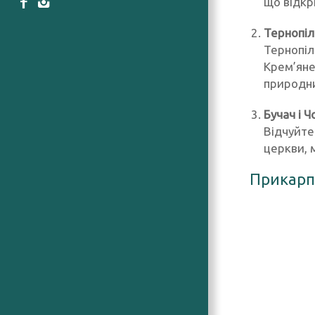
що відкр
Тернопіл
Тернопіл
Крем’яне
природн
Бучач і Ч
Відчуйте
церкви, 
Прикарп