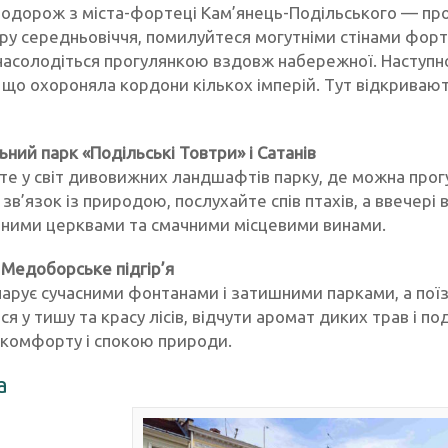
подорож з міста-фортеці Кам’янець-Подільського — пр
у середньовіччя, помилуйтеся могутніми стінами форте
насолодіться прогулянкою вздовж набережної. Наступ
 що охороняла кордони кількох імперій. Тут відкривают
ьний парк «Подільські Товтри» і Сатанів
е у світ дивовижних ландшафтів парку, де можна прогу
зв’язок із природою, послухайте спів птахів, а ввечері 
ними церквами та смачними місцевими винами.
і Медоборське підгір’я
чарує сучасними фонтанами і затишними парками, а пої
ся у тишу та красу лісів, відчути аромат диких трав і п
 комфорту і спокою природи.
а