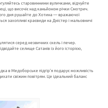
огуляйтесь старовинними вуличками, відчуйте
ці, що височіє над каньйоном річки Смотрич.
ного дня рушайте до Хотина — вражаючої
ься захопливі краєвиди на Дністер і мальовничі
лятися серед незвичних скель і печер.
відвідайте селище Сатанів із його історією,
здка в Медоборське підгір’я подарує можливість
одихати свіжим повітрям. Це ідеальний баланс