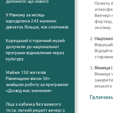
допомоги: що нового
Почніть 
07.08.2026
атмосфер
У Рівному за місяць
Ввечері 
народилися 243 малюки:
фортеці,
дівчаток більше, ніж хлопчиків
околиці.
07.08.2026
Націонал
Корецький історичний музей
Вирушайт
долучили до національної
Відчуйте 
програми відновлення через
старовин
культуру
07.08.2026
Вінниця 
Майже 150 жителів
Вінниця 
Рівненщини віком 50+
занурити
знайшли роботу за програмою
міського
«Досвід має значення»
07.08.2026
Галичин
Піца з кабачка без важкого
тіста: легкий рецепт вечері з