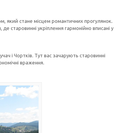
ком, який стане місцем романтичних прогулянок.
 де старовинні укріплення гармонійно вписані у
чач і Чортків. Тут вас зачарують старовинні
ономічні враження.