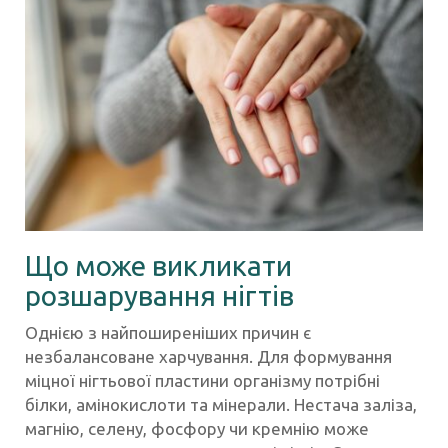
Що може викликати
розшарування нігтів
Однією з найпоширеніших причин є
незбалансоване харчування. Для формування
міцної нігтьової пластини організму потрібні
білки, амінокислоти та мінерали. Нестача заліза,
магнію, селену, фосфору чи кремнію може