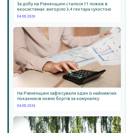
За добу на Рівненщині сталося 11 пожеж в
екосистемах: вигоріло 3,4 гектара сухостою
04.08.2026
На Рівненщині зафіксували один із найнижчих
показників нових боргів за комуналку
04.08.2026