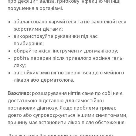
про дефіцит заліза, грибкову інфекцію чи інші
порушення в організмі.
збалансовано харчуйтеся та не захоплюйтеся
жорсткими дієтами;
використовуйте рукавички під час
прибирання;
обирайте якісні інструменти для манікюру;
робіть перерви після тривалого носіння гель-
лаку;
за стійких змін нігтів зверніться до сімейного
лікаря або дерматолога.
Важливо:
розшарування нігтів саме по собі не є
достатньою підставою для самостійної
постановки діагнозу. Якщо проблема триває
довго або супроводжується іншими симптомами,
причину має встановити лікар після обстеження.
Для жителів Рівненщини такі рекомендації