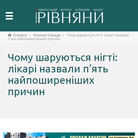
Головна
Корисні поради
Чому шаруються нігті: лікарі назвали
п'ять найпоширеніших причин
Чому шаруються нігті:
лікарі назвали п’ять
найпоширеніших
причин