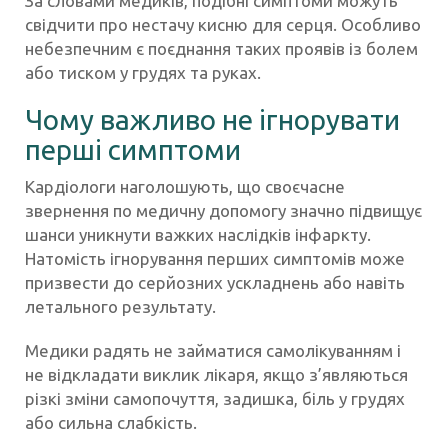
За словами медиків, подібні симптоми можуть
свідчити про нестачу кисню для серця. Особливо
небезпечним є поєднання таких проявів із болем
або тиском у грудях та руках.
Чому важливо не ігнорувати
перші симптоми
Кардіологи наголошують, що своєчасне
звернення по медичну допомогу значно підвищує
шанси уникнути важких наслідків інфаркту.
Натомість ігнорування перших симптомів може
призвести до серйозних ускладнень або навіть
летального результату.
Медики радять не займатися самолікуванням і
не відкладати виклик лікаря, якщо з’являються
різкі зміни самопочуття, задишка, біль у грудях
або сильна слабкість.