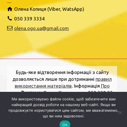
Олена Копиця (Viber, WatsApp)
050 339 3334
olena.ogo.ua@gmail.com
Будь-яке відтворення інформації з сайту
дозволяється лише при дотриманні
правил
використання матеріалів
. Інформація
Про
нас
.
Реклама:
Олена Копиця, тел. 050 339 33
Ми використовуємо файли cookie, щоб забезпечити вам
34
olena.ogo.ua@gmail.com
.
Адреса
найкращий досвід роботи на нашому веб-сайті. Якщо ви
редакції:
вулиця Шкільна, 2, Рівне, Рівненська
продовжуєте користуватися цим сайтом, ми вважатимемо,
область, 33000.
Електронна пошта:
що ви ним задоволені.
dolj.ogo@gmail.com
Ok