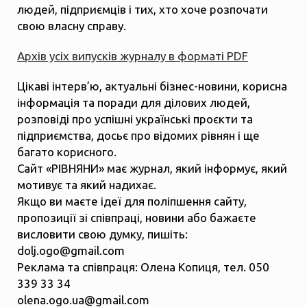
людей, підприємців і тих, хто хоче розпочати
свою власну справу.
Архів усіх випусків журналу в форматі PDF
Цікаві інтерв’ю, актуальні бізнес-новини, корисна
інформація та поради для ділових людей,
розповіді про успішні українські проєкти та
підприємства, досьє про відомих рівнян і ще
багато корисного.
Сайт «РІВНЯНИ» має журнал, який інформує, який
мотивує та який надихає.
Якщо ви маєте ідеї для поліпшення сайту,
пропозиції зі співпраці, новини або бажаєте
висловити свою думку, пишіть:
dolj.ogo@gmail.com
Реклама та співпраця: Олена Копиця, тел. 050
339 33 34
olena.ogo.ua@gmail.com