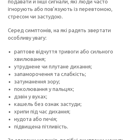
подавати й інші сигнали, які люди часто
ігнорують або пов’язують із перевтомою,
стресом чи застудою.
Серед симптомів, на які радять звертати
особливу увагу:
раптове відчуття тривоги або сильного
хвилювання;
утруднене чи плутане дихання;
запаморочення та слабкість;
затуманення зору;
поколювання у пальцях;
дзвін у вухах;
кашель без ознак застуди;
хрипи під час дихання;
нудота або печія;
підвищена пітливість.