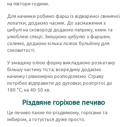
на півтори години.
Для начинки робимо фарш із відвареної свинячої
лопатки, додаємо часник. До засмаження з
цибулі на сковороді додаємо паприку, кмин та
улюблені спеції. Змішуємо цибулю з фаршем,
солимо, додаємо кілька ложок бульйону для
соковитості.
У змащену олією форму викладаємо розкатану
більшу частину тіста, всередину додаємо
начинку і рівномірно розподіляємо. Страву
потрібно відправити до духовки, розігрітої до
180 °С, на 40-50 хв.
Різдвяне горіхове печиво
Це печиво пахне по-різдвяному, горіхами та
імбиром, а готується дуже просто.