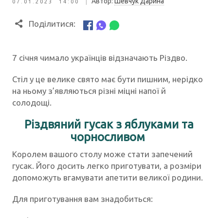
|
Автор:
Шевчук Дарина
07.01.2023 14:00
Поділитися:
7 січня чимало українців відзначають Різдво.
Стіл у це велике свято має бути пишним, нерідко
на ньому з’являються різні міцні напої й
солодощі.
Різдвяний гусак з яблуками та
чорносливом
Королем вашого столу може стати запечений
гусак. Його досить легко приготувати, а розміри
допоможуть вгамувати апетити великої родини.
Для приготування вам знадобиться: