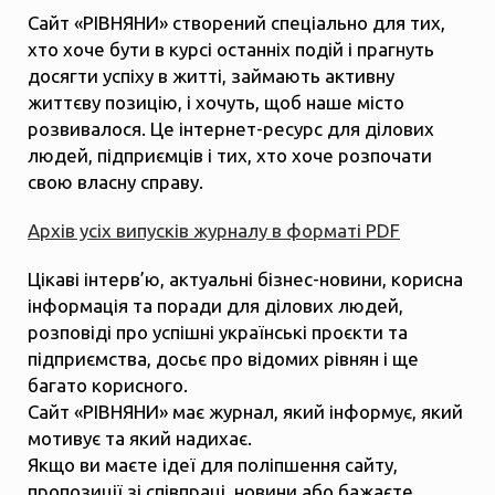
Сайт «РІВНЯНИ» створений спеціально для тих,
хто хоче бути в курсі останніх подій і прагнуть
досягти успіху в житті, займають активну
життєву позицію, і хочуть, щоб наше місто
розвивалося. Це інтернет-ресурс для ділових
людей, підприємців і тих, хто хоче розпочати
свою власну справу.
Архів усіх випусків журналу в форматі PDF
Цікаві інтерв’ю, актуальні бізнес-новини, корисна
інформація та поради для ділових людей,
розповіді про успішні українські проєкти та
підприємства, досьє про відомих рівнян і ще
багато корисного.
Сайт «РІВНЯНИ» має журнал, який інформує, який
мотивує та який надихає.
Якщо ви маєте ідеї для поліпшення сайту,
пропозиції зі співпраці, новини або бажаєте