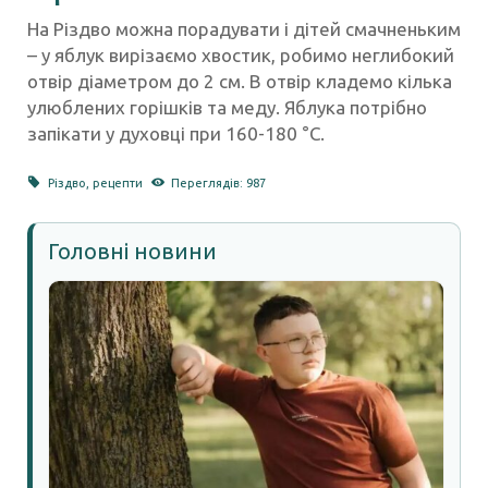
На Різдво можна порадувати і дітей смачненьким
– у яблук вирізаємо хвостик, робимо неглибокий
отвір діаметром до 2 см. В отвір кладемо кілька
улюблених горішків та меду. Яблука потрібно
запікати у духовці при 160-180 °С.
Різдво
,
рецепти
Переглядів: 987
Головні новини