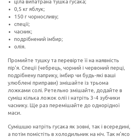
ціла випатрана тушка гусака;
0,5 кг яблук;
150 г чорносливу;
спеції;
часник;
подрібнений імбир;
олія.
Промийте тушку та перевірте її на наявність
пір’я. Спеції (чебрець, чорний і червоний перці,
подрібнену паприку, імбир чи будь-які ваші
улюблені приправи) змішайте із трьома
ложками солі. Ретельно змішайте, додайте в
суміш кілька ложок олії і натріть 3-4 зубчики
часнику. Ще раз перемішайте до однорідної
маси.
Сумішшю натріть гусака як зовні, так і всередині,
а потім помістіть в холодильник на ніч. Так м’ясо