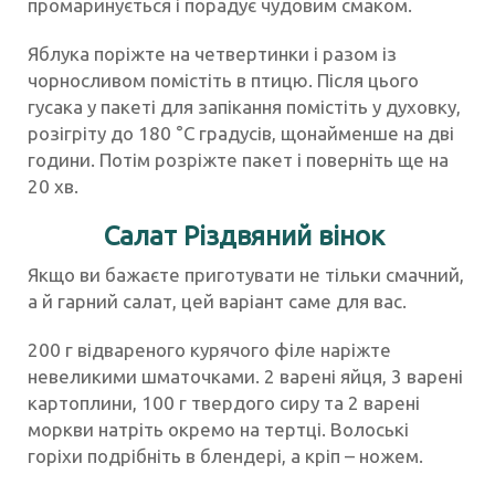
промаринується і порадує чудовим смаком.
Яблука поріжте на четвертинки і разом із
чорносливом помістіть в птицю. Після цього
гусака у пакеті для запікання помістіть у духовку,
розігріту до 180 °С градусів, щонайменше на дві
години. Потім розріжте пакет і поверніть ще на
20 хв.
Салат Різдвяний вінок
Якщо ви бажаєте приготувати не тільки смачний,
а й гарний салат, цей варіант саме для вас.
200 г відвареного курячого філе наріжте
невеликими шматочками. 2 варені яйця, 3 варені
картоплини, 100 г твердого сиру та 2 варені
моркви натріть окремо на тертці. Волоські
горіхи подрібніть в блендері, а кріп – ножем.