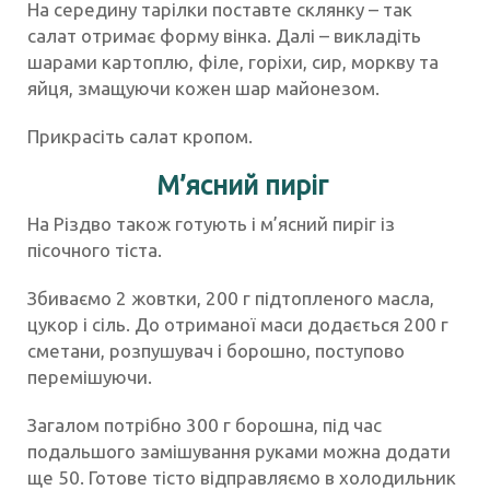
На середину тарілки поставте склянку – так
салат отримає форму вінка. Далі – викладіть
шарами картоплю, філе, горіхи, сир, моркву та
яйця, змащуючи кожен шар майонезом.
Прикрасіть салат кропом.
М’ясний пиріг
На Різдво також готують і м’ясний пиріг із
пісочного тіста.
Збиваємо 2 жовтки, 200 г підтопленого масла,
цукор і сіль. До отриманої маси додається 200 г
сметани, розпушувач і борошно, поступово
перемішуючи.
Загалом потрібно 300 г борошна, під час
подальшого замішування руками можна додати
ще 50. Готове тісто відправляємо в холодильник