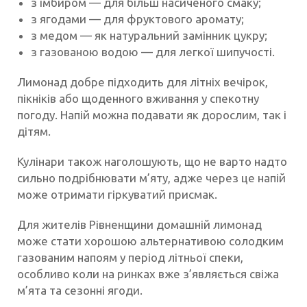
з імбиром — для більш насиченого смаку;
з ягодами — для фруктового аромату;
з медом — як натуральний замінник цукру;
з газованою водою — для легкої шипучості.
Лимонад добре підходить для літніх вечірок,
пікніків або щоденного вживання у спекотну
погоду. Напій можна подавати як дорослим, так і
дітям.
Кулінари також наголошують, що не варто надто
сильно подрібнювати м’яту, адже через це напій
може отримати гіркуватий присмак.
Для жителів Рівненщини домашній лимонад
може стати хорошою альтернативою солодким
газованим напоям у період літньої спеки,
особливо коли на ринках вже з’являється свіжа
м’ята та сезонні ягоди.