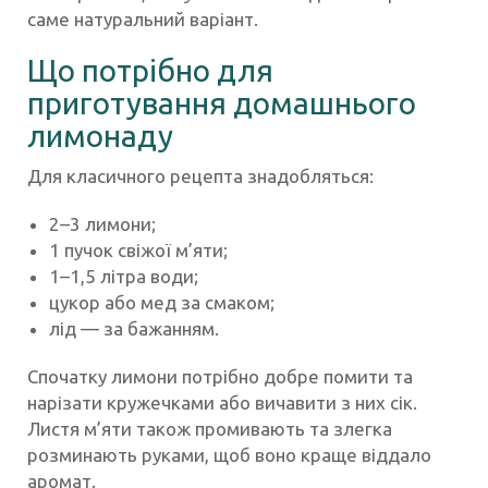
саме натуральний варіант.
Що потрібно для
приготування домашнього
лимонаду
Для класичного рецепта знадобляться:
2–3 лимони;
1 пучок свіжої м’яти;
1–1,5 літра води;
цукор або мед за смаком;
лід — за бажанням.
Спочатку лимони потрібно добре помити та
нарізати кружечками або вичавити з них сік.
Листя м’яти також промивають та злегка
розминають руками, щоб воно краще віддало
аромат.