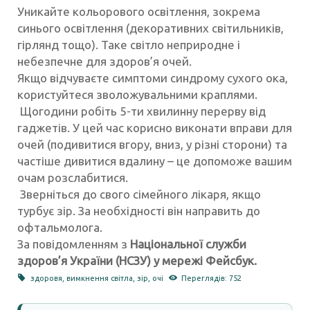
Уникайте кольорового освітлення, зокрема
синього освітлення (декоративних світильників,
гірлянд тощо). Таке світло неприродне і
небезпечне для здоров’я очей.
Якщо відчуваєте симптоми синдрому сухого ока,
користуйтеся зволожувальними краплями.
Щогодини робіть 5-ти хвилинну перерву від
гаджетів. У цей час корисно виконати вправи для
очей (подивитися вгору, вниз, у різні сторони) та
частіше дивитися вдалину – це допоможе вашим
очам розслабитися.
Зверніться до свого сімейного лікаря, якщо
турбує зір. За необхідності він направить до
офтальмолога.
За повідомленням з
Національної служби
здоров’я України (НСЗУ) у мережі Фейсбук.
здоровя
,
вимкнення світла
,
зір
,
очі
Переглядів: 752