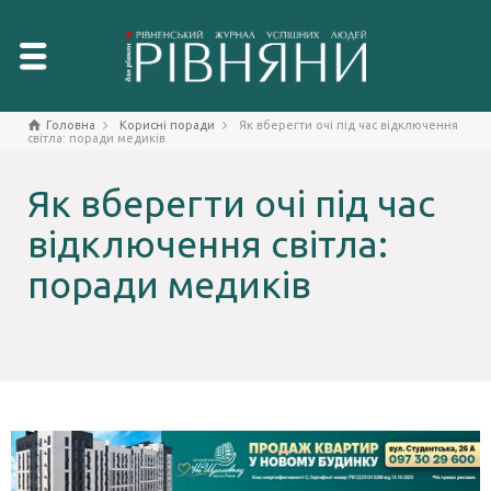
Головна
Корисні поради
Як вберегти очі під час відключення
світла: поради медиків
Як вберегти очі під час
відключення світла:
поради медиків