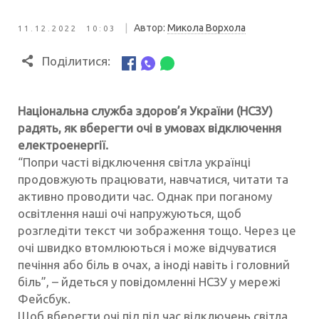
|
Автор:
Микола Ворхола
11.12.2022 10:03
Поділитися:
Національна служба здоров’я України (НСЗУ)
радять, як вберегти очі в умовах відключення
електроенергії.
“Попри часті відключення світла українці
продовжують працювати, навчатися, читати та
активно проводити час. Однак при поганому
освітлення наші очі напружуються, щоб
розгледіти текст чи зображення тощо. Через це
очі швидко втомлюються і може відчуватися
печіння або біль в очах, а іноді навіть і головний
біль”, – йдеться у повідомленні НСЗУ у мережі
Фейсбук.
Щоб вберегти очі під під час відключень світла