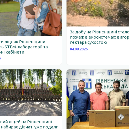
За добу на Рівненщині стало
пожеж в екосистемах: вигор
ти ліцеях Рівненщини
гектара сухостою
ь STEM-лабораторії та
04.08.2026
ні кабінети
6
вий ліцей на Рівненщині
набирає дівчат: уже подали