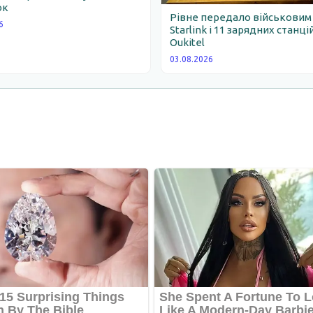
ок
Рівне передало військовим
6
Starlink і 11 зарядних станці
Oukitel
03.08.2026