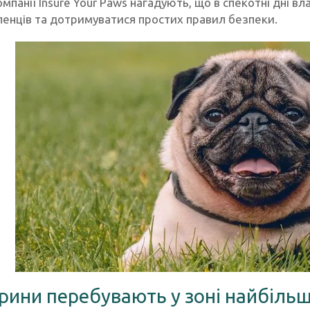
мпанії Insure Your Paws нагадують, що в спекотні дні 
ленців та дотримуватися простих правил безпеки.
арини перебувають у зоні найбіль