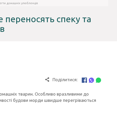
ерегти домашніх улюбленців
е переносять спеку та
в
Поділитися:
домашніх тварин. Особливо вразливими до
бливості будови морди швидше перегріваються