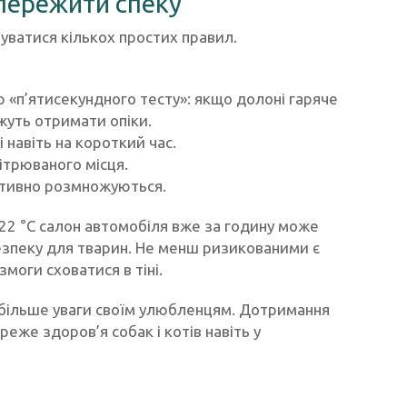
ережити спеку
ватися кількох простих правил.
«п’ятисекундного тесту»: якщо долоні гаряче
жуть отримати опіки.
навіть на короткий час.
вітрюваного місця.
 активно розмножуються.
22 °C салон автомобіля вже за годину може
езпеку для тварин. Не менш ризикованими є
моги сховатися в тіні.
и більше уваги своїм улюбленцям. Дотримання
же здоров’я собак і котів навіть у