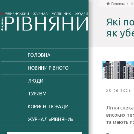
Головна
К
Які п
як уб
ГОЛОВНА
НОВИНИ РІВНОГО
ЛЮДИ
25.06.2026
ТУРИЗМ
КОРИСНІ ПОРАДИ
Літня спек
високих те
ЖУРНАЛ «РІВНЯНИ»
та мають п