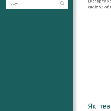
Експерти ко
своїх улюб
Які тв