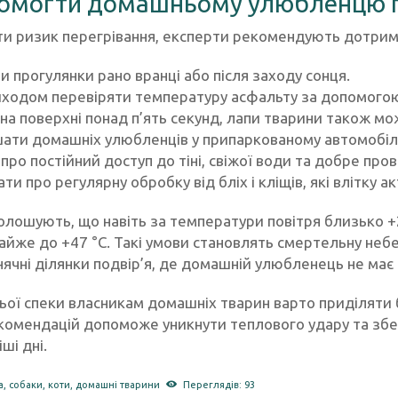
омогти домашньому улюбленцю п
и ризик перегрівання, експерти рекомендують дотриму
и прогулянки рано вранці або після заходу сонця.
ходом перевіряти температуру асфальту за допомогою 
на поверхні понад п’ять секунд, лапи тварини також мо
ати домашніх улюбленців у припаркованому автомобілі 
про постійний доступ до тіні, свіжої води та добре про
ати про регулярну обробку від бліх і кліщів, які влітку
голошують, що навіть за температури повітря близько +
майже до +47 °C. Такі умови становлять смертельну неб
нячні ділянки подвір’я, де домашній улюбленець не має з
тньої спеки власникам домашніх тварин варто приділят
комендацій допоможе уникнути теплового удару та збере
ші дні.
а
,
собаки
,
коти
,
домашні тварини
Переглядів: 93