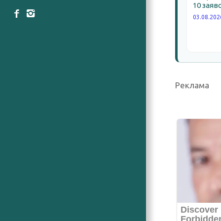
10 заяв
03.08.202
Реклама