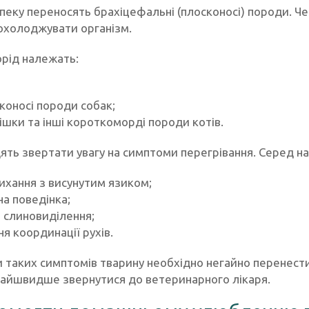
пеку переносять брахіцефальні (плосконосі) породи. Ч
охолоджувати організм.
орід належать:
сконосі породи собак;
кішки та інші короткоморді породи котів.
дять звертати увагу на симптоми перегрівання. Серед н
ихання з висунутим язиком;
на поведінка;
 слиновиділення;
я координації рухів.
ви таких симптомів тварину необхідно негайно перенест
найшвидше звернутися до ветеринарного лікаря.