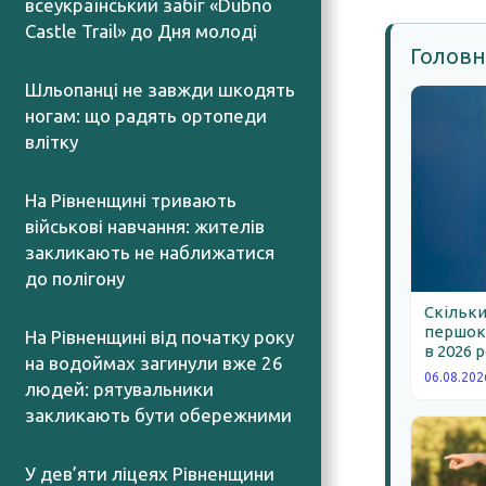
всеукраїнський забіг «Dubno
Castle Trail» до Дня молоді
Головн
05.08.2026
Шльопанці не завжди шкодять
ногам: що радять ортопеди
влітку
05.08.2026
На Рівненщині тривають
військові навчання: жителів
закликають не наближатися
до полігону
05.08.2026
Скільки
першокл
На Рівненщині від початку року
в 2026 
на водоймах загинули вже 26
06.08.202
людей: рятувальники
закликають бути обережними
05.08.2026
У дев’яти ліцеях Рівненщини