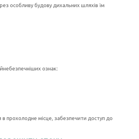
ерез особливу будову дихальних шляхів їм
айнебезпечніших ознак:
и в прохолодне місце, забезпечити доступ до