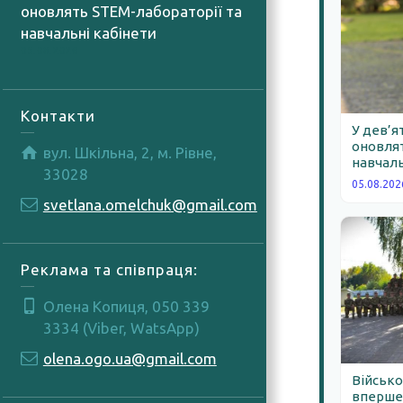
оновлять STEM-лабораторії та
навчальні кабінети
05.08.2026
Контакти
У дев’я
оновлят
вул. Шкільна, 2, м. Рівне,
навчаль
33028
05.08.202
svetlana.omelchuk@gmail.com
Реклама та співпраця:
Олена Копиця, 050 339
3334 (Viber, WatsApp)
olena.ogo.ua@gmail.com
Військо
вперше 