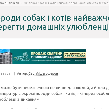
орисні поради
Які породи собак і котів найважче переносять спеку та як уб
ороди собак і котів найважч
ерегти домашніх улюбленці
|
Автор:
Сергій Шагоферов
 16:01
а може бути небезпечною не лише для людей, а й для 
мператур є окремі породи собак і котів, які через осо
роблеми з диханням.