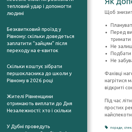
Як доп
тепловий удар і допомогти
Щоб знизит
людині
06.08.2026
Плануват
Безквитковий проїзд у
Перед ви
Рівному: скільки доведеться
тримати 
заплатити “зайцям” після
Не залиш
переходу на е-квиток
Подбати 
06.08.2026
Не забув
Скільки коштує зібрати
Фахівці на
першокласника до школи у
нагрітися 
Рівному в 2026 році
06.08.2026
відкриті со
Жителі Рівненщини
Під час лі
отримають виплати до Дня
простих ре
Незалежності: хто і скільки
найспекотні
06.08.2026
У Дубні проведуть
поради
,
спек