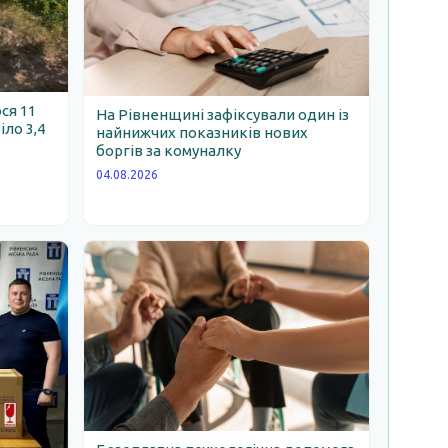
ся 11
На Рівненщині зафіксували один із
іло 3,4
найнижчих показників нових
боргів за комуналку
04.08.2026