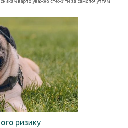
власникам варто уважно стежити за самопочуттям
шого ризику