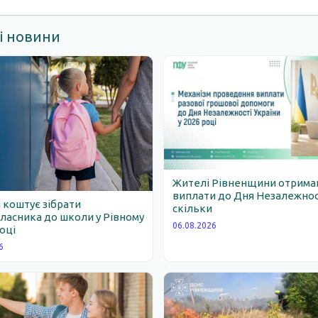
і новини
Жителі Рівненщини отрим
виплати до Дня Незалежності
 коштує зібрати
скільки
асника до школи у Рівному
06.08.2026
році
6