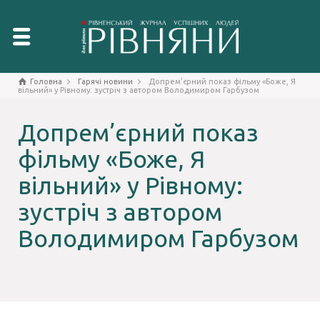
Головна
Гарячі новини
Допрем’єрний показ фільму «Боже, Я
вільний» у Рівному: зустріч з автором Володимиром Гарбузом
Допрем’єрний показ
фільму «Боже, Я
вільний» у Рівному:
зустріч з автором
Володимиром Гарбузом