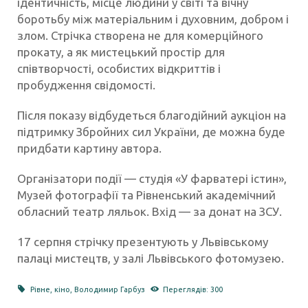
ідентичність, місце людини у світі та вічну
боротьбу між матеріальним і духовним, добром і
злом. Стрічка створена не для комерційного
прокату, а як мистецький простір для
співтворчості, особистих відкриттів і
пробудження свідомості.
Після показу відбудеться благодійний аукціон на
підтримку Збройних сил України, де можна буде
придбати картину автора.
Організатори події — студія «У фарватері істин»,
Музей фотографії та Рівненський академічний
обласний театр ляльок. Вхід — за донат на ЗСУ.
17 серпня стрічку презентують у Львівському
палаці мистецтв, у залі Львівського фотомузею.
Рівне
,
кіно
,
Володимир Гарбуз
Переглядів: 300