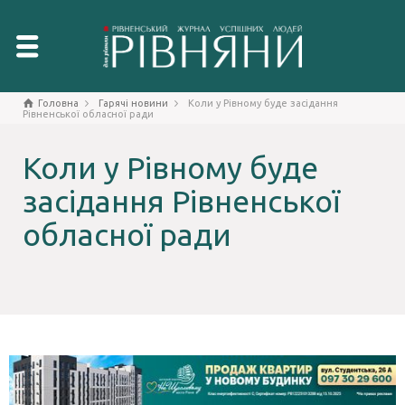
Головна
Гарячі новини
Коли у Рівному буде засідання
Рівненської обласної ради
Коли у Рівному буде
засідання Рівненської
обласної ради