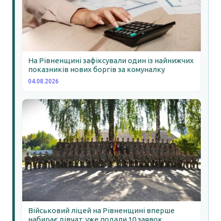
На Рівненщині зафіксували один із найнижчих
показників нових боргів за комуналку
04.08.2026
Військовий ліцей на Рівненщині вперше
набирає дівчат: уже подали 10 заявок