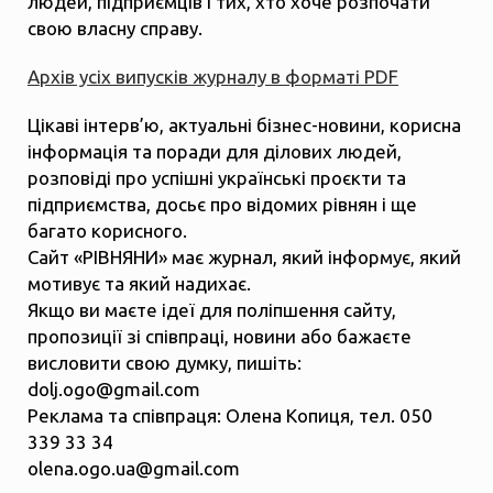
людей, підприємців і тих, хто хоче розпочати
свою власну справу.
Архів усіх випусків журналу в форматі PDF
Цікаві інтерв’ю, актуальні бізнес-новини, корисна
інформація та поради для ділових людей,
розповіді про успішні українські проєкти та
підприємства, досьє про відомих рівнян і ще
багато корисного.
Сайт «РІВНЯНИ» має журнал, який інформує, який
мотивує та який надихає.
Якщо ви маєте ідеї для поліпшення сайту,
пропозиції зі співпраці, новини або бажаєте
висловити свою думку, пишіть:
dolj.ogo@gmail.com
Реклама та співпраця: Олена Копиця, тел. 050
339 33 34
olena.ogo.ua@gmail.com