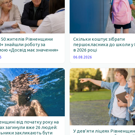
150 жителів Рівненщини
Скільки коштує зібрати
0+ знайшли роботу за
першокласника до школи у 
ою «Досвід має значення»
в 2026 році
6
06.08.2026
енщині від початку року на
х загинули вже 26 людей:
У дев’яти ліцеях Рівненщи
льники закликають бути