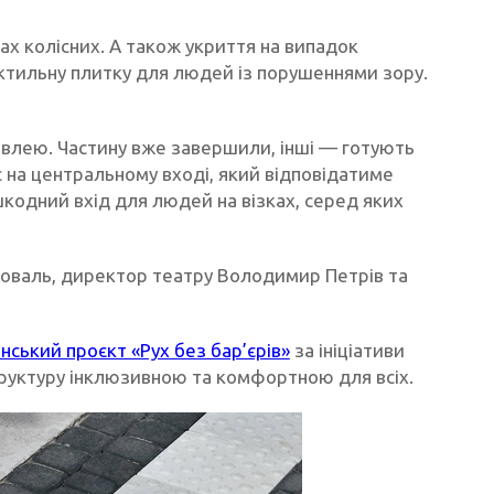
слах колісних. А також укриття на випадок
ктильну плитку для людей із порушеннями зору.
дівлею. Частину вже завершили, інші — готують
с на центральному вході, який відповідатиме
кодний вхід для людей на візках, серед яких
Коваль, директор театру Володимир Петрів та
ський проєкт «Рух без бар’єрів»
за ініціативи
труктуру інклюзивною та комфортною для всіх.