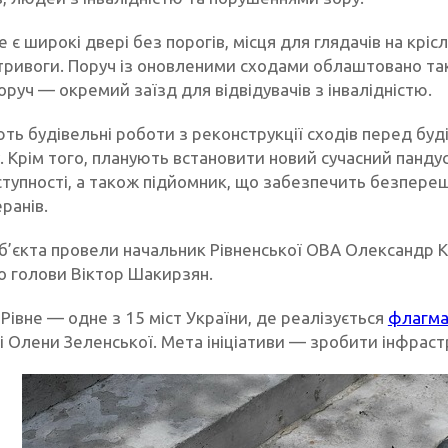
е є широкі двері без порогів, місця для глядачів на крі
 тривоги. Поруч із оновленими сходами облаштовано та
оруч — окремий заїзд для відвідувачів з інвалідністю.
ють будівельні роботи з реконструкції сходів перед бу
. Крім того, планують встановити новий сучасний панду
тупності, а також підйомник, що забезпечить безпереш
ранів.
об’єкта провели начальник Рівненської ОВА Олександр 
го голови Віктор Шакирзян.
Рівне — одне з 15 міст України, де реалізується
флагман
і Олени Зеленської. Мета ініціативи — зробити інфрас