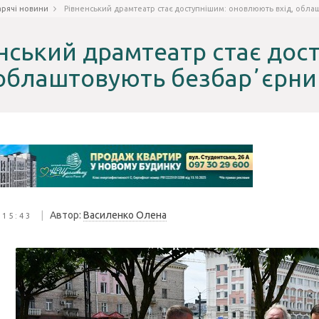
арячі новини
Рівненський драмтеатр стає доступнішим: оновлюють вхід, обл
нський драмтеатр стає до
 облаштовують безбарʼєрн
|
Автор:
Василенко Олена
 15:43