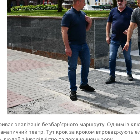
триває реалізація безбар’єрного маршруту. Одним із кл
аматичний театр. Тут крок за кроком впроваджують е
в, людей з інвалідністю та порушеннями зору.