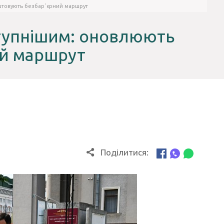
аштовують безбарʼєрний маршрут
ступнішим: оновлюють
ий маршрут
Поділитися: