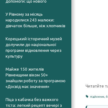
допомоги: що нового
07.08.2026
У Рівному за місяць
народилися 243 малюки:
дівчаток більше, ніж хлопчиків
07.08.2026
Корецький історичний музей
долучили до національної
програми відновлення через
культуру
07.08.2026
Майже 150 жителів
Рівненщини віком 50+
знайшли роботу за програмою
Читатйте т
«Досвід має значення»
07.08.2026
підйомник
,
б
Піца з кабачка без важкого
тіста: легкий рецепт вечері з