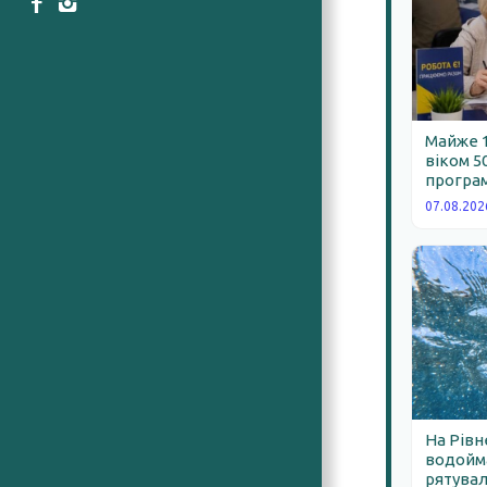
Майже 
віком 5
програм
07.08.202
На Рівн
водойма
рятува