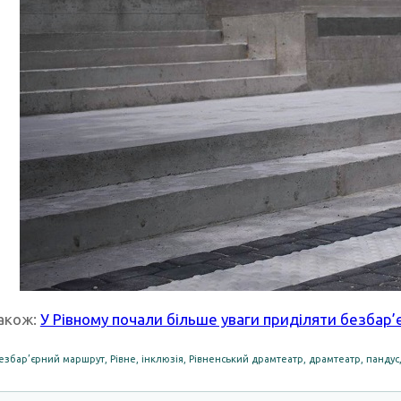
акож:
У Рівному почали більше уваги приділяти безбар’
езбар’єрний маршрут
,
Рівне
,
інклюзія
,
Рівненський драмтеатр
,
драмтеатр
,
пандус