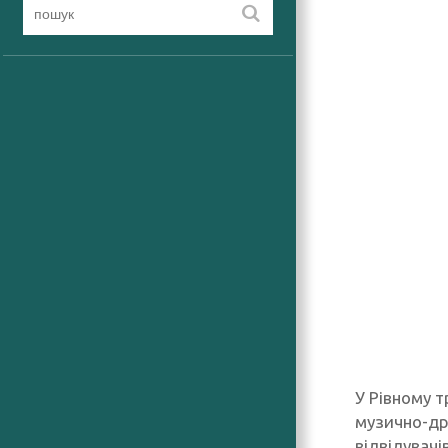
У Рівному 
музично-др
відвідувачі