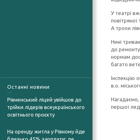
У театрі вж
повітряної
А трохи лів
Нині трива
до ремонту
нормам дос
багато вете
Інспекцію 
в.о. місько
Останні новини
Нагадаємо, 
Рівненський ліцей увійшов до
першої лед
трійки лідерів всеукраїнського
освітнього проєкту
08.08.2026
На оренду житла у Рівному йде
близько 45% зарплати: де