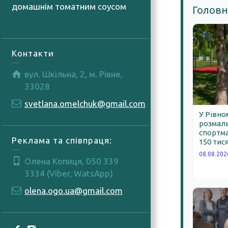
домашнім томатним соусом
Головн
06.08.2026
Контакти
вул. Шкільна, 2, м. Рівне,
33028
svetlana.omelchuk@gmail.com
У Рівно
розмал
спортма
Реклама та співпраця:
150 тис
08.08.202
Олена Копиця, 050 339
3334 (Viber, WatsApp)
olena.ogo.ua@gmail.com