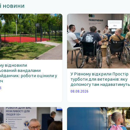
і новини
му відновили
ьований вандалами
У Рівному відкрили Простір
йданчик: роботи оцінили у
турботи для ветеранів: яку
яч
допомогу там надаватимут
6
08.08.2026