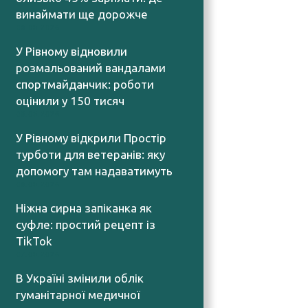
винаймати ще дорожче
08.08.2026
У Рівному відновили
розмальований вандалами
спортмайданчик: роботи
оцінили у 150 тисяч
08.08.2026
У Рівному відкрили Простір
турботи для ветеранів: яку
допомогу там надаватимуть
08.08.2026
Ніжна сирна запіканка як
суфле: простий рецепт із
TikTok
07.08.2026
В Україні змінили облік
гуманітарної медичної