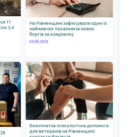
ся 11
На Рівненщині зафіксували один із
іло 3,4
найнижчих показників нових
боргів за комуналку
04.08.2026
Безоплатна психологічна допомога
для ветеранів на Рівненщині:
 28
контакти фахівців