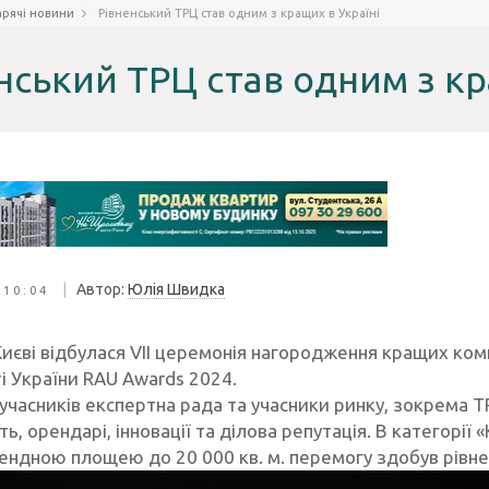
арячі новини
Рівненський ТРЦ став одним з кращих в Україні
нський ТРЦ став одним з кр
|
Автор:
Юлія Швидка
 10:04
Києві відбулася VII церемонія нагородження кращих комп
і України
RAU Awards
2024.
учасників експертна рада та учасники ринку, зокрема Т
ь, орендарі, інновації та ділова репутація. В категорі
рендною площею до 20 000 кв. м. перемогу здобув рів