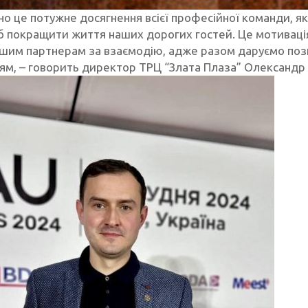
но це потужне досягнення всієї професійної команди, я
б покращити життя наших дорогих гостей. Це мотивація
шим партнерам за взаємодію, адже разом даруємо позит
ям, – говорить директор ТРЦ “Злата Плаза” Олександр