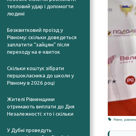
тепловий удар і допомогти
людині
06.08.2026
Безквитковий проїзд у
Рівному: скільки доведеться
заплатити “зайцям” після
переходу на е-квиток
06.08.2026
Скільки коштує зібрати
першокласника до школи у
Рівному в 2026 році
06.08.2026
Жителі Рівненщини
отримають виплати до Дня
Незалежності: хто і скільки
06.08.2026
Рівне
,
рівнян
У Дубні проведуть