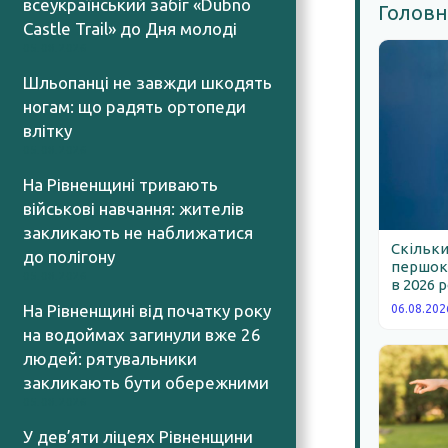
всеукраїнський забіг «Dubno
Головн
Castle Trail» до Дня молоді
05.08.2026
Шльопанці не завжди шкодять
ногам: що радять ортопеди
влітку
05.08.2026
На Рівненщині тривають
військові навчання: жителів
закликають не наближатися
Скільки
до полігону
першокл
05.08.2026
в 2026 
На Рівненщині від початку року
06.08.202
на водоймах загинули вже 26
людей: рятувальники
закликають бути обережними
05.08.2026
У дев’яти ліцеях Рівненщини