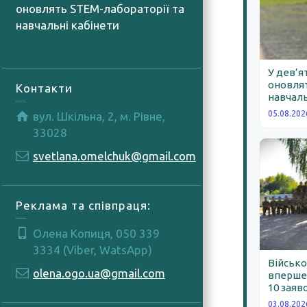
оновлять STEM-лабораторії та
навчальні кабінети
05.08.2026
У дев’я
оновлят
Контакти
навчаль
05.08.202
вул. Шкільна, 2, м. Рівне,
33028
svetlana.omelchuk@gmail.com
Реклама та співпраця:
Олена Копиця, 050 339
3334 (Viber, WatsApp)
Військо
olena.ogo.ua@gmail.com
вперше 
10 заяв
03.08.202