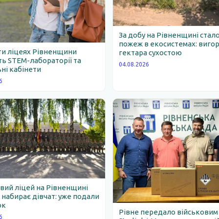
За добу на Рівненщині стало
пожеж в екосистемах: вигор
ти ліцеях Рівненщини
гектара сухостою
ь STEM-лабораторії та
04.08.2026
ні кабінети
6
вий ліцей на Рівненщині
набирає дівчат: уже подали
ок
Рівне передало військовим
6