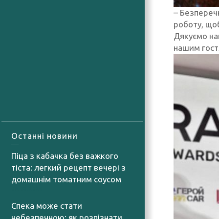
– Безпереч
роботу, що
Дякуємо на
нашим гост
Останні новини
Піца з кабачка без важкого
тіста: легкий рецепт вечері з
домашнім томатним соусом
06.08.2026
Спека може стати
небезпечною: як розпізнати