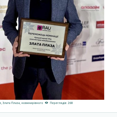
и
,
Злата Плаза
,
новинирівного
Переглядів: 268