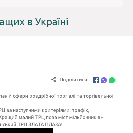
ащих в Україні
Поділитися:
аній сфери роздрібної торгівлі та торгівельної
РЦ за наступними критеріями: трафік,
ї «Кращий малий ТРЦ поза міст мільйонників»
ненський ТРЦ ЗЛАТА ПЛАЗА!