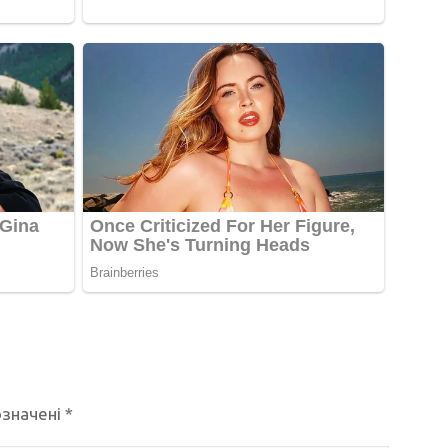
означені
*