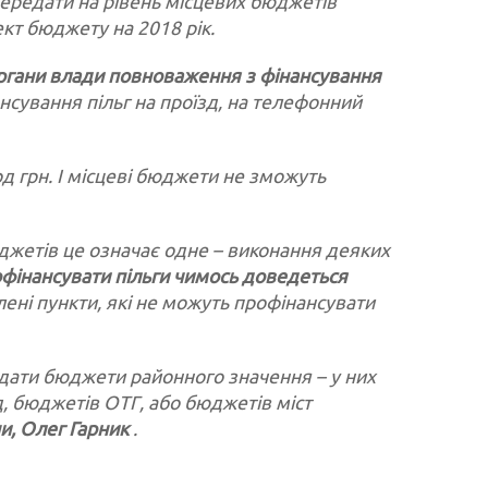
передати на рівень місцевих бюджетів
кт бюджету на 2018 рік.
 органи влади повноваження з фінансування
нансування пільг на проїзд, на телефонний
д грн. І місцеві бюджети не зможуть
джетів це означає одне – виконання деяких
офінансувати пільги чимось доведеться
лені пункти, які не можуть профінансувати
дати бюджети районного значення – у них
д, бюджетів ОТГ, або бюджетів міст
ни, Олег Гарник
.