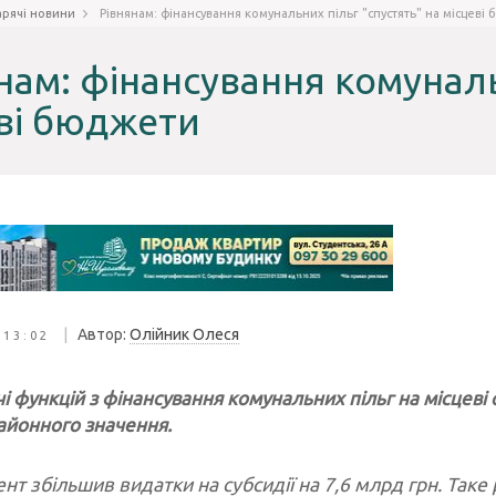
арячі новини
Рівнянам: фінансування комунальних пільг "спустять" на місцеві
нам: фінансування комуналь
ві бюджети
|
Автор:
Олійник Олеся
 13:02
чі функцій з фінансування комунальних пільг на місце
йонного значення.
нт збільшив видатки на субсидії на 7,6 млрд грн. Так