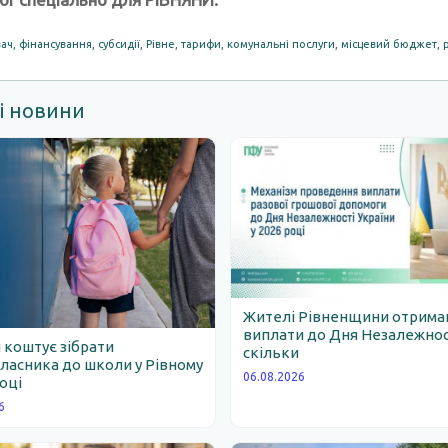
ач
,
фінансування
,
субсидії
,
Рівне
,
тарифи
,
комунальні послуги
,
місцевий бюджет
,
і новини
Жителі Рівненщини отрим
виплати до Дня Незалежності
 коштує зібрати
скільки
асника до школи у Рівному
06.08.2026
році
6