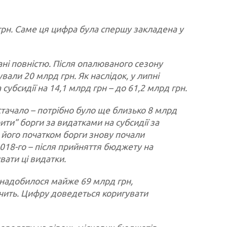
 грн. Саме ця цифра була спершу закладена у
ані повністю. Після опалюваного сезону
ли 20 млрд грн. Як наслідок, у липні
убсидії на 14,1 млрд грн – до 61,2 млрд грн.
стачало – потрібно було ще близько 8 млрд
ити” борги за видатками на субсидії за
 його початком борги знову почали
2018-го – після прийняття бюджету на
вати ці видатки.
 знадобилося майже 69 млрд грн,
ачить. Цифру доведеться коригувати