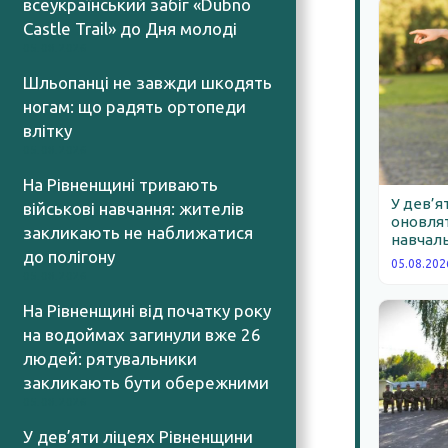
всеукраїнський забіг «Dubno
Castle Trail» до Дня молоді
05.08.2026
Шльопанці не завжди шкодять
ногам: що радять ортопеди
влітку
05.08.2026
На Рівненщині тривають
У дев’я
військові навчання: жителів
оновлят
закликають не наближатися
навчаль
до полігону
05.08.202
05.08.2026
На Рівненщині від початку року
на водоймах загинули вже 26
людей: рятувальники
закликають бути обережними
05.08.2026
У дев’яти ліцеях Рівненщини