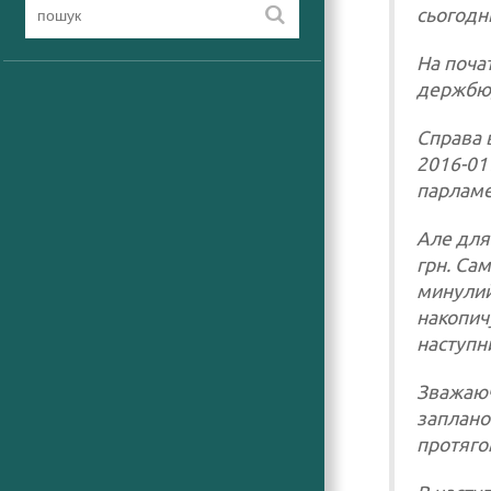
сьогодні
На поча
держбюд
Справа 
2016-01
парламен
Але для
грн. Сам
минулий
накопичу
наступн
Зважаюч
заплано
протяго