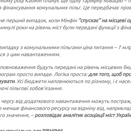
пному році Кабмін планує ще одну тарифну новацію – 
 з фінансування комунальних пільг. Це передбачає прое
не перший випадок, коли Мінфін
“спускає” на місцеві
 минулі роки на рівень міст були передані функції з фі
 випадку з комунальними пільгами ціна питання – 7 млр
ся з цим навантаженням.
 повноваження будуть передані на рівень місцевих бю
рограм просто випаде. Логіка проста:
для того, щоб пр
вувати
. Усі бюджети наповнюються по різному, і є насе
ючі пільгові зобов’язання.
 чергу від додаткового навантаження можуть постраж
о менше фінансового ресурсу на відміну від, наприкла
го значення, –
розповідає аналітик асоціації міст Украї
or спеціально для РІВНЯНИ.