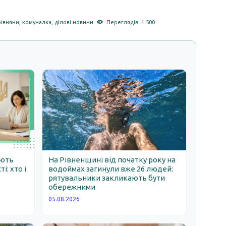
рівняни
,
комуналка
,
ділові новини
Переглядів: 1 500
ають
На Рівненщині від початку року на
: хто і
водоймах загинули вже 26 людей:
рятувальники закликають бути
обережними
05.08.2026