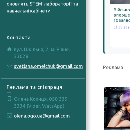
оновлять STEM-лабораторії та
Військо
навчальні кабінети
вперше 
05.08.2026
10 заяв
03.08.202
Контакти
вул. Шкільна, 2, м. Рівне,
33028
svetlana.omelchuk@gmail.com
Реклама
Реклама та співпраця:
Олена Копиця, 050 339
3334 (Viber, WatsApp)
olena.ogo.ua@gmail.com