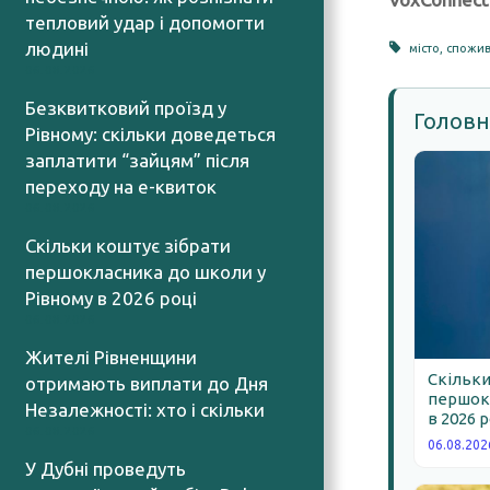
тепловий удар і допомогти
людині
місто
,
спожив
06.08.2026
Безквитковий проїзд у
Головн
Рівному: скільки доведеться
заплатити “зайцям” після
переходу на е-квиток
06.08.2026
Скільки коштує зібрати
першокласника до школи у
Рівному в 2026 році
06.08.2026
Жителі Рівненщини
Скільки
отримають виплати до Дня
першокл
Незалежності: хто і скільки
в 2026 
06.08.2026
06.08.202
У Дубні проведуть