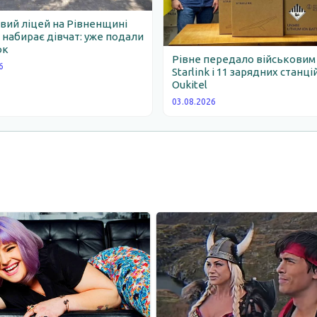
вий ліцей на Рівненщині
набирає дівчат: уже подали
ок
Рівне передало військовим
6
Starlink і 11 зарядних станці
Oukitel
03.08.2026