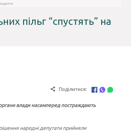
 бюджети
них пільг “спустять” на
Поділитися:
ві органи влади насамперед постраждають
е рішення народні депутати прийняли