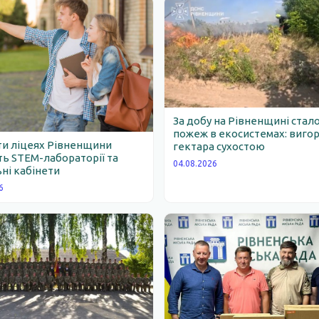
За добу на Рівненщині стало
пожеж в екосистемах: вигор
ти ліцеях Рівненщини
гектара сухостою
ь STEM-лабораторії та
04.08.2026
ні кабінети
6