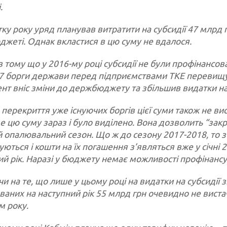
.
тку року уряд планував витратити на субсидії 47 млрд
жеті. Однак вкластися в цю суму не вдалося.
в тому що у 2016-му році субсидії не були профінансов
7 борги держави перед підприємствами ТКЕ перевищува
т вніс зміни до держбюджету та збільшив видатки на с
 перекриття уже існуючих боргів цієї суми також не ви
е цю суму зараз і було виділено. Вона дозволить “закр
 опалювальний сезон. Що ж до сезону 2017-2018, то з
ються і кошти на їх погашення з’являться вже у січні 
ий рік. Наразі у бюджету немає можливості профінансу
и на те, що лише у цьому році на видатки на субсидії
ваних на наступний рік 55 млрд грн очевидно не вист
м року.