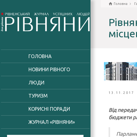
Головна
Г
Рівня
місце
ГОЛОВНА
НОВИНИ РІВНОГО
ЛЮДИ
13.11.2017
ТУРИЗМ
КОРИСНІ ПОРАДИ
Від переда
бюджети ра
ЖУРНАЛ «РІВНЯНИ»
Парламе