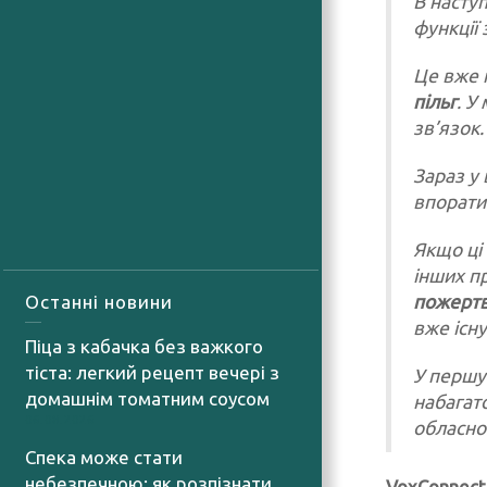
В насту
функції
Це вже 
пільг
. У
зв’язок.
Зараз у
впорати
Якщо ці
інших п
пожерт
Останні новини
вже існу
Піца з кабачка без важкого
тіста: легкий рецепт вечері з
У першу
домашнім томатним соусом
набагат
06.08.2026
обласно
Спека може стати
небезпечною: як розпізнати
VoxConnect