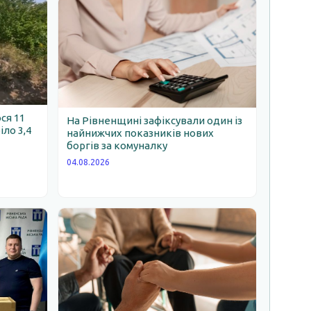
ся 11
На Рівненщині зафіксували один із
іло 3,4
найнижчих показників нових
боргів за комуналку
04.08.2026