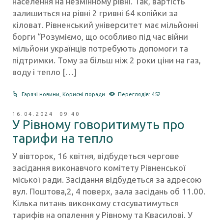
населення на незмінному рівні. Так, вартість
залишиться на рівні 2 гривні 64 копійки за
кіловат. Рівненський університет має мільйонні
борги “Розуміємо, що особливо під час війни
мільйони українців потребують допомоги та
підтримки. Тому за більш ніж 2 роки ціни на газ,
воду і тепло […]
Гарячі новини
,
Корисні поради
Переглядів: 452
16.04.2024 09:40
У Рівному говоритимуть про
тарифи на тепло
У вівторок, 16 квітня, відбудеться чергове
засідання виконавчого комітету Рівненської
міської ради. Засідання відбудеться за адресою
вул. Поштова,2, 4 поверх, зала засідань об 11.00.
Кілька питань виконкому стосуватимуться
тарифів на опалення у Рівному та Квасилові. У