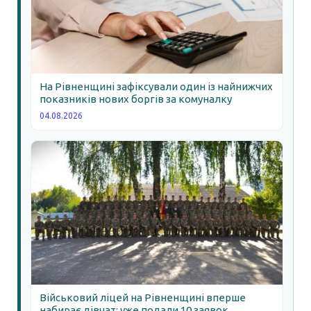
На Рівненщині зафіксували один із найнижчих
показників нових боргів за комуналку
04.08.2026
Військовий ліцей на Рівненщині вперше
набирає дівчат: уже подали 10 заявок