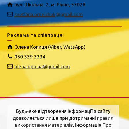
вул. Шкільна, 2, м. Рівне, 33028
svetlana.omelchuk@gmail.com
Реклама та співпраця:
Олена Копиця (Viber, WatsApp)
050 339 3334
olena.ogo.ua@gmail.com
Будь-яке відтворення інформації з сайту
дозволяється лише при дотриманні
правил
використання матеріалів
. Інформація
Про