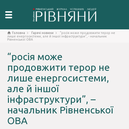
Головна
Гарячі новини
"росія може продовжити терор не
лише енергосистеми, але й іншої інфраструктури", - начальник
Рівненської ОВА
“росія може
продовжити терор не
лише енергосистеми,
але й іншої
інфраструктури”, –
начальник Рівненської
ОВА