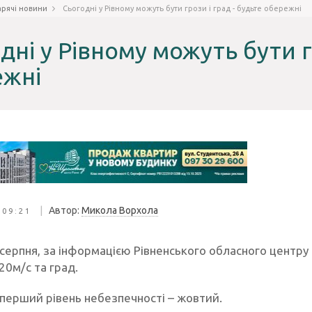
арячі новини
Сьогодні у Рівному можуть бути грози і град - будьте обережні
дні у Рівному можуть бути г
ежні
|
Автор:
Микола Ворхола
 09:21
 серпня, за інформацією Рівненського обласного центру
20м/с та град.
перший рівень небезпечності – жовтий.