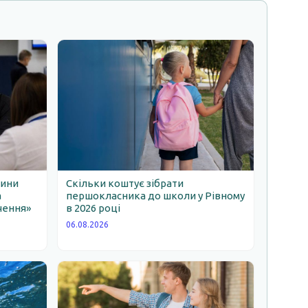
щини
Скільки коштує зібрати
а
першокласника до школи у Рівному
чення»
в 2026 році
06.08.2026