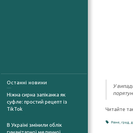
Останні новини
У випад
порятун
Ніжна сирна запіканка як
суфле: простий рецепт із
TikTok
Читайте т
07.08.2026
Рівне
,
град
,
д
В Україні змінили облік
гуманітарної медичної