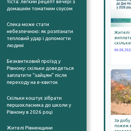
тіста: легкий рецепт вечері з
домашнім томатним соусом
06.08.2026
Спека може стати
небезпечною: як розпізнати
Жителі
виплати
тепловий удар і допомогти
скільки
людині
06.08.202
06.08.2026
Безквитковий проїзд у
Рівному: скільки доведеться
заплатити “зайцям” після
переходу на е-квиток
06.08.2026
Скільки коштує зібрати
першокласника до школи у
Рівному в 2026 році
06.08.2026
За добу
пожеж в
Жителі Рівненщини
гектара