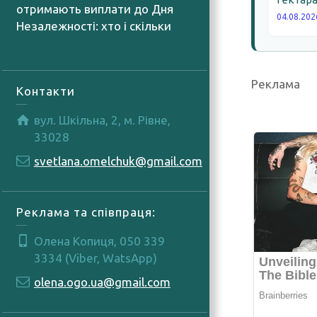
отримають виплати до Дня
04.08.202
Незалежності: хто і скільки
06.08.2026
Реклама
Контакти
вул. Шкільна, 2, м. Рівне,
33028
svetlana.omelchuk@gmail.com
Реклама та співпраця:
Олена Копиця, 050 339
3334 (Viber, WatsApp)
olena.ogo.ua@gmail.com