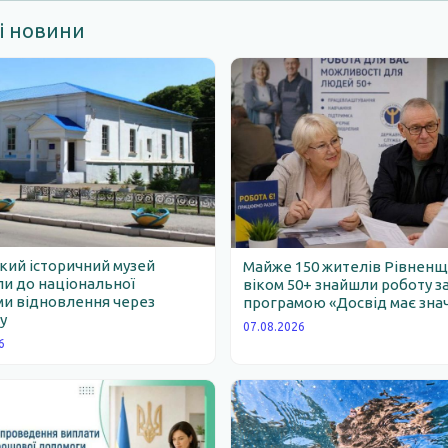
і новини
ий історичний музей
Майже 150 жителів Рівнен
и до національної
віком 50+ знайшли роботу з
и відновлення через
програмою «Досвід має зна
у
07.08.2026
6