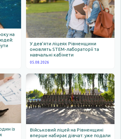
року на
людей:
У дев’яти ліцеях Рівненщини
бути
оновлять STEM-лабораторії та
навчальні кабінети
05.08.2026
один із
Військовий ліцей на Рівненщині
х
вперше набирає дівчат: уже подали