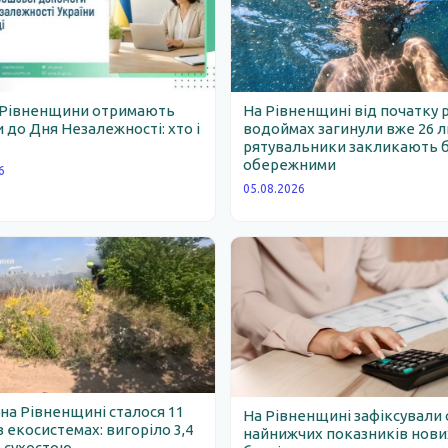
 Рівненщини отримають
На Рівненщині від початку 
 до Дня Незалежності: хто і
водоймах загинули вже 26 
рятувальники закликають 
обережними
6
05.08.2026
 на Рівненщині сталося 11
На Рівненщині зафіксували 
 екосистемах: вигоріло 3,4
найнижчих показників нови
 сухостою