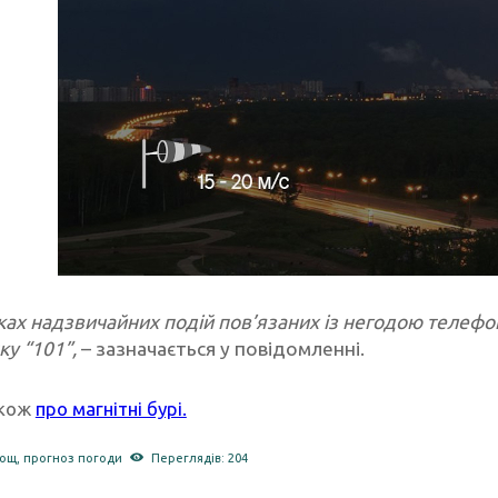
ках надзвичайних подій пов’язаних із негодою телеф
ку “101”,
– зазначається у повідомленні.
акож
про магнітні бурі.
ощ
,
прогноз погоди
Переглядів: 204