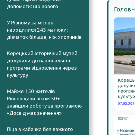
допомоги: що нового
Головн
07.08.2026
У Рівному за місяць
народилися 243 малюки:
дівчаток більше, ніж хлопчиків
07.08.2026
Корецький історичний музей
долучили до національної
програми відновлення через
культуру
Корецьк
07.08.2026
долучил
Майже 150 жителів
програм
культур
Рівненщини віком 50+
07.08.202
знайшли роботу за програмою
«Досвід має значення»
07.08.2026
Піца з кабачка без важкого