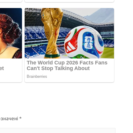
означені
*