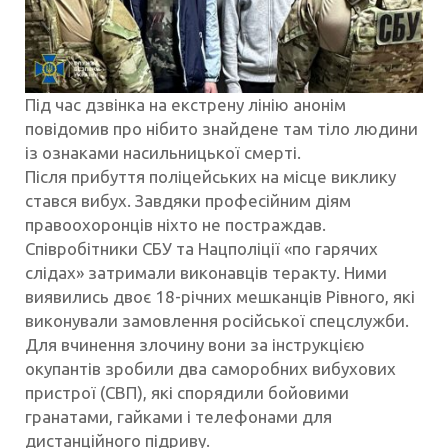
Під час дзвінка на екстрену лінію анонім
повідомив про нібито знайдене там тіло людини
із ознаками насильницької смерті.
Після прибуття поліцейських на місце виклику
стався вибух. Завдяки професійним діям
правоохоронців ніхто не постраждав.
Співробітники СБУ та Нацполіції «по гарячих
слідах» затримали виконавців теракту. Ними
виявились двоє 18-річних мешканців Рівного, які
виконували замовлення російської спецслужби.
Для вчинення злочину вони за інструкцією
окупантів зробили два саморобних вибухових
пристрої (СВП), які спорядили бойовими
гранатами, гайками і телефонами для
дистанційного підриву.