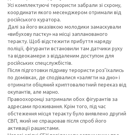
Усі комплектуючі терористи забрали зі схрону,
координати якого месенджером отримали від
російського куратора.
Далі за його вказівкою молодики замаскували
«вибухову пастку» на місці запланованого
теракту. Щоб відстежити прибуття наряду
поліції, фігуранти встановили там датчики руху
та відеокамери з віддаленим доступом для
російських спецслужбістів.
Після підготовки підриву терористи роз’їхались
по домівках, де сподівалися «залягти на дно» і
отримати обіцяний криптовалютний переказ від
окупантів, але марно.
Правоохоронці затримали обох фігурантів за
адресами проживання. Крім того, під час
обстеження місця теракту було виявлено другий
СВП, який не спрацював після спроб його
активації рашистами.