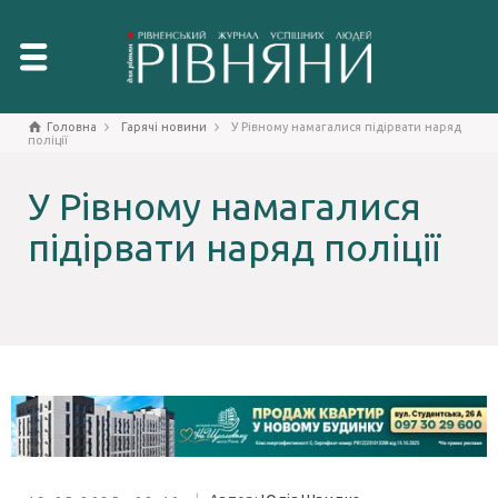
Головна
Гарячі новини
У Рівному намагалися підірвати наряд
поліції
У Рівному намагалися
підірвати наряд поліції