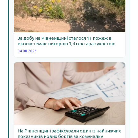
За добу на Рівненщині сталося 11 пожеж в
екосистемах: вигоріло 3,4 гектара сухостою
04.08.2026
На Рівненщині зафіксували один із найнижчих
показників нових боргів за комуналку