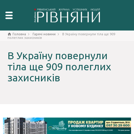
Головна
Гарячі новини
В Україну повернули тіла ще 909
полеглих захисників
В Україну повернули
тіла ще 909 полеглих
захисників