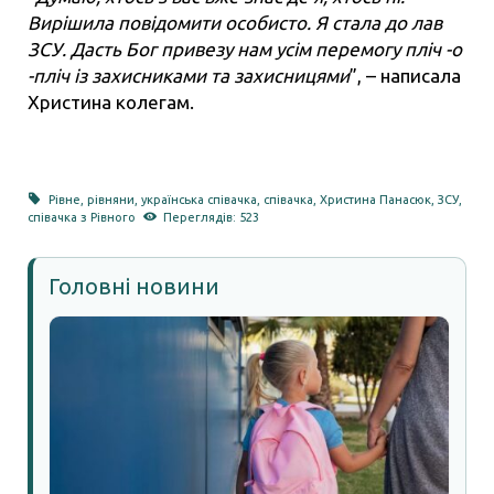
Вирішила повідомити особисто. Я стала до лав
ЗСУ. Дасть Бог привезу нам усім перемогу пліч -о
-пліч із захисниками та захисницями
”, – написала
Христина колегам.
Рівне
,
рівняни
,
українська співачка
,
співачка
,
Христина Панасюк
,
ЗСУ
,
співачка з Рівного
Переглядів: 523
Головні новини