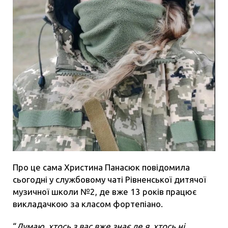
Про це сама Христина Панасюк повідомила
сьогодні у службовому чаті Рівненської дитячої
музичної школи №2, де вже 13 років працює
викладачкою за класом фортепіано.
“
Думаю, хтось з вас вже знає де я, хтось ні.