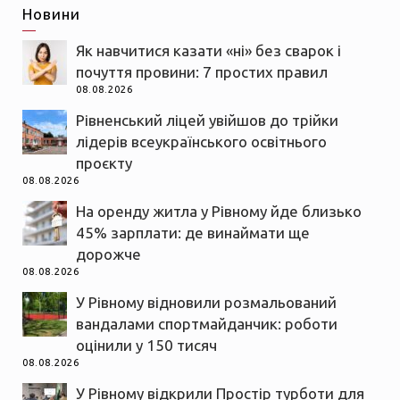
Новини
Як навчитися казати «ні» без сварок і
почуття провини: 7 простих правил
08.08.2026
Рівненський ліцей увійшов до трійки
лідерів всеукраїнського освітнього
проєкту
08.08.2026
На оренду житла у Рівному йде близько
45% зарплати: де винаймати ще
дорожче
08.08.2026
У Рівному відновили розмальований
вандалами спортмайданчик: роботи
оцінили у 150 тисяч
08.08.2026
У Рівному відкрили Простір турботи для