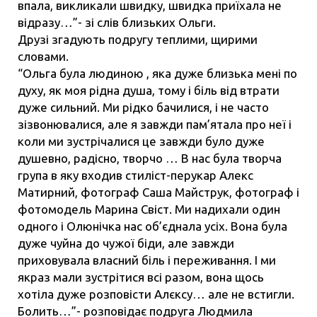
впала, викликали швидку, швидка приїхала не
відразу…”- зі слів близьких Ольги.
Друзі згадують подругу теплими, щирими
словами.
“Ольга була людиною , яка дуже близька мені по
духу, як моя рідна душа, тому і біль від втрати
дуже сильний. Ми рідко бачилися, і не часто
зізвонювалися, але я завжди пам’ятала про неї і
коли ми зустрічалися це завжди було дуже
душевно, радісно, творчо … В нас була творча
група в яку входив стиліст-перукар Алекс
Матирний, фотограф Саша Майструк, фотограф і
фотомодель Марина Свіст. Ми надихали один
одного і Олюнічка нас об’єднала усіх. Вона була
дуже чуйна до чужої біди, але завжди
приховувала власний біль і переживання. І ми
якраз мали зустрітися всі разом, вона щось
хотіла дуже розповісти Алєксу… але не встигли.
Болить…”- розповідає подруга Людмила