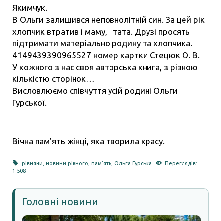
Якимчук.
В Ольги залишився неповнолітній син. За цей рік
хлопчик втратив і маму, і тата. Друзі просять
підтримати матеріально родину та хлопчика.
4149439390965527 номер картки Стецюк О. В.
У кожного з нас своя авторська книга, з різною
кількістю сторінок…
Висловлюємо співчуття усій родині Ольги
Гурської.
Вічна пам’ять жінці, яка творила красу.
рівняни
,
новини рівного
,
пам'ять
,
Ольга Гурська
Переглядів:
1 508
Головні новини