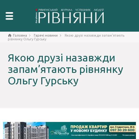
Головна
Гарячі новини
Якою друзі назавжди запам'ятають
рівнянку Ольгу Гурську
Якою друзі назавжди
запам’ятають рівнянку
Ольгу Гурську