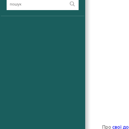
Про
свої д