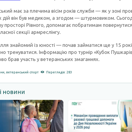
ький має за плечима вісім років служби — як у зоні пров
х дій він був медиком, а згодом — штурмовиком. Сьогод
у просторі Рівного, допомагає побратимам повернутися 
ласної секції армреслінгу.
Ілля знайомий із юності — почав займатися ще у 15 рокі
но тренуватися. Інформацію про турнір «Кубок Пушкарі
во брав участь у ветеранських змаганнях.
ани
,
ветеранський спорт
Переглядів: 283
і новини