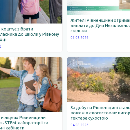
Жителі Рівненщини отрим
виплати до Дня Незалежності
 коштує зібрати
скільки
асника до школи у Рівному
06.08.2026
році
6
За добу на Рівненщині стало
пожеж в екосистемах: вигор
ти ліцеях Рівненщини
гектара сухостою
ь STEM-лабораторії та
04.08.2026
ні кабінети