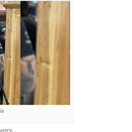
ia
ьного.