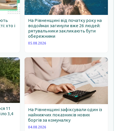
ають
На Рівненщині від початку року на
: хто і
водоймах загинули вже 26 людей:
рятувальники закликають бути
обережними
05.08.2026
ся 11
На Рівненщині зафіксували один із
іло 3,4
найнижчих показників нових
боргів за комуналку
04.08.2026