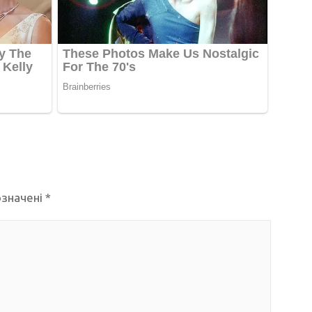
означені
*