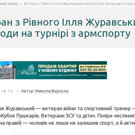
сторії успіху
Ветеран з Рівного Ілля Журавський виборов три нагороди на турні
ан з Рівного Ілля Журавсь
оди на турнірі з армспорту
|
Автор:
Микола Ворхола
 18:13
лля Журавський — ветеран війни та спортивний тренер —
Кубок Пушкарів. Ветерани ЗСУ та діти». Попри численні 
 на правій — чоловік не лише не залишив спорт, а й акт