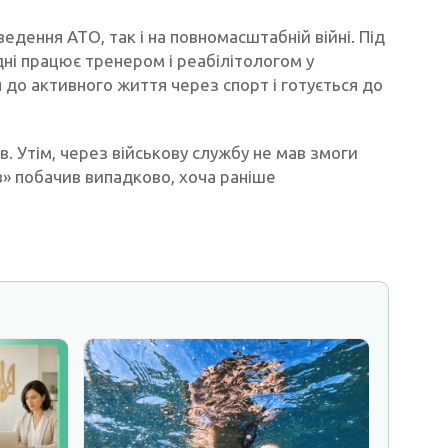
едення АТО, так і на повномасштабній війні. Під
ні працює тренером і реабілітологом у
до активного життя через спорт і готується до
в. Утім, через військову службу не мав змоги
в» побачив випадково, хоча раніше