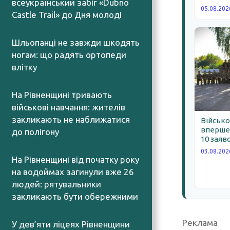
всеукраїнський забіг «Dubno
05.08.202
Castle Trail» до Дня молоді
05.08.2026
Шльопанці не завжди шкодять
ногам: що радять ортопеди
влітку
05.08.2026
На Рівненщині тривають
військові навчання: жителів
закликають не наближатися
Військо
вперше 
до полігону
10 заяв
05.08.2026
03.08.202
На Рівненщині від початку року
на водоймах загинули вже 26
людей: рятувальники
закликають бути обережними
05.08.2026
Реклама
У дев’яти ліцеях Рівненщини