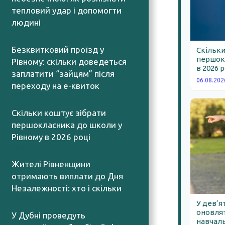
тепловий удар і допомогти
людині
06.08.2026
Безквитковий проїзд у
Скільки
першокл
Рівному: скільки доведеться
в 2026 
заплатити “зайцям” після
06.08.202
переходу на е-квиток
06.08.2026
Скільки коштує зібрати
першокласника до школи у
Рівному в 2026 році
06.08.2026
Жителі Рівненщини
отримають виплати до Дня
Незалежності: хто і скільки
06.08.2026
У дев’я
оновлят
У Дубні проведуть
навчаль