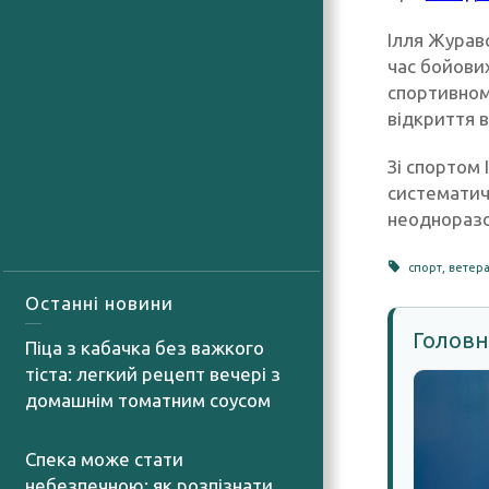
Ілля Журавс
час бойови
спортивном
відкриття в
Зі спортом 
систематич
неодноразо
спорт
,
ветер
Останні новини
Головн
Піца з кабачка без важкого
тіста: легкий рецепт вечері з
домашнім томатним соусом
06.08.2026
Спека може стати
небезпечною: як розпізнати