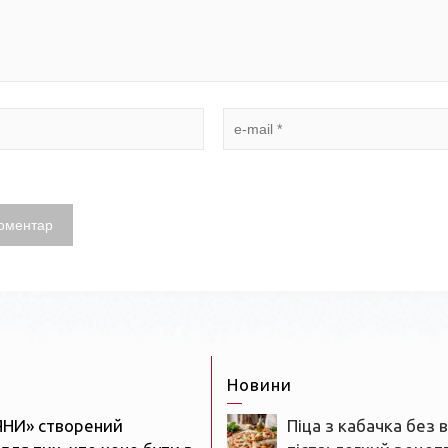
Новини
ЯНИ» створений
Піца з кабачка без 