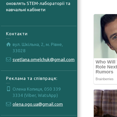
оновлять STEM-лабораторії та
навчальні кабінети
05.08.2026
Контакти
вул. Шкільна, 2, м. Рівне,
33028
svetlana.omelchuk@gmail.com
Реклама та співпраця:
Олена Копиця, 050 339
3334 (Viber, WatsApp)
olena.ogo.ua@gmail.com