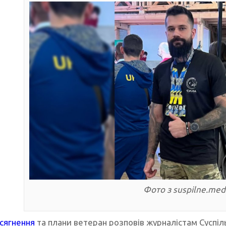
Фото з suspilne.med
осягнення
та плани ветеран розповів журналістам Суспіл