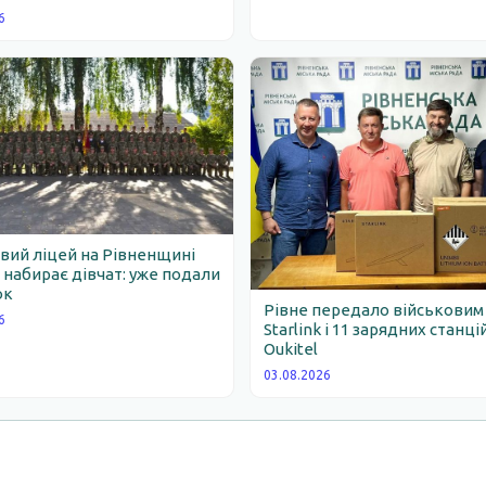
6
вий ліцей на Рівненщині
набирає дівчат: уже подали
ок
Рівне передало військовим
6
Starlink і 11 зарядних станці
Oukitel
03.08.2026