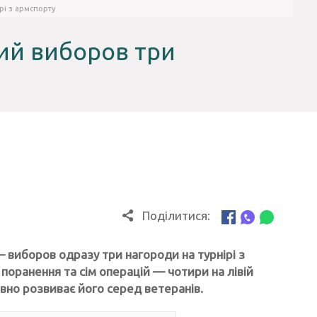
рі з армспорту
кий виборов три
Поділитися:
 виборов одразу три нагороди на турнірі з
поранення та сім операцій — чотири на лівій
ивно розвиває його серед ветеранів.