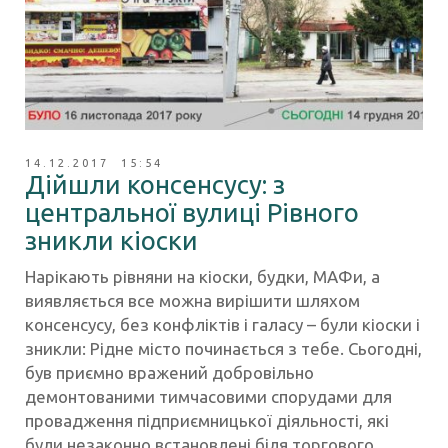
14.12.2017 15:54
Дійшли консенсусу: з
центральної вулиці Рівного
зникли кіоски
Нарікають рівняни на кіоски, будки, МАФи, а
виявляється все можна вирішити шляхом
консенсусу, без конфліктів і галасу – були кіоски і
зникли: Рідне місто починається з тебе. Сьогодні,
був приємно вражений добровільно
демонтованими тимчасовими спорудами для
провадження підприємницької діяльності, які
були незаконно встановлені біля торгового