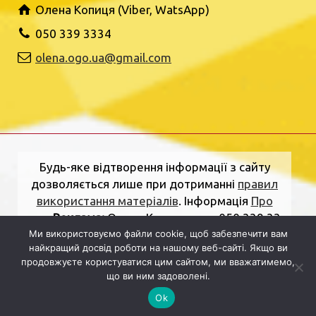
Олена Копиця (Viber, WatsApp)
050 339 3334
olena.ogo.ua@gmail.com
Будь-яке відтворення інформації з сайту
дозволяється лише при дотриманні
правил
використання матеріалів
. Інформація
Про
нас
.
Реклама:
Олена Копиця, тел. 050 339 33
34
olena.ogo.ua@gmail.com
.
Адреса
Ми використовуємо файли cookie, щоб забезпечити вам
найкращий досвід роботи на нашому веб-сайті. Якщо ви
редакції:
вулиця Шкільна, 2, Рівне, Рівненська
продовжуєте користуватися цим сайтом, ми вважатимемо,
область, 33000.
Електронна пошта:
що ви ним задоволені.
dolj.ogo@gmail.com
Ok