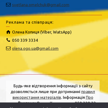
svetlana.omelchuk@gmail.com
Реклама та співпраця:
Олена Копиця (Viber, WatsApp)
050 339 3334
olena.ogo.ua@gmail.com
Будь-яке відтворення інформації з сайту
дозволяється лише при дотриманні
правил
використання матеріалів
. Інформація
Про
нас
.
Реклама:
Олена Копиця, тел. 050 339 33