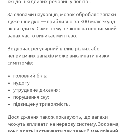
їжі до шкідливих речовин у повітрі.
За словами науковців, мозок обробляє запахи
дуже швидко — приблизно за 300 мілісекунд
після вдиху. Саме тому реакція на неприємний
запах часто виникає миттєво.
Водночас регулярний вплив різких або
неприємних запахів може викликати низку
симптомів:
головний біль;
нудоту;
утруднене дихання;
порушення сну;
підвищену тривожність.
Дослідження також показують, що запахи
можуть впливати на нервову систему. Зокрема,
вони здатні активувати так званий мандрівний