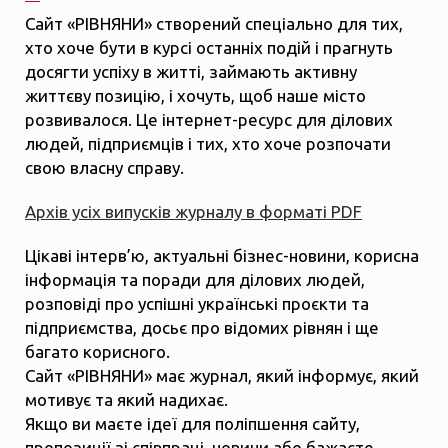
Сайт «РІВНЯНИ» створений спеціально для тих,
хто хоче бути в курсі останніх подій і прагнуть
досягти успіху в житті, займають активну
життєву позицію, і хочуть, щоб наше місто
розвивалося. Це інтернет-ресурс для ділових
людей, підприємців і тих, хто хоче розпочати
свою власну справу.
Архів усіх випусків журналу в форматі PDF
Цікаві інтерв’ю, актуальні бізнес-новини, корисна
інформація та поради для ділових людей,
розповіді про успішні українські проєкти та
підприємства, досьє про відомих рівнян і ще
багато корисного.
Сайт «РІВНЯНИ» має журнал, який інформує, який
мотивує та який надихає.
Якщо ви маєте ідеї для поліпшення сайту,
пропозиції зі співпраці, новини або бажаєте