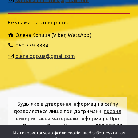
svetlana.omelchuk@gmail.com
Реклама та співпраця:
Олена Копиця (Viber, WatsApp)
050 339 3334
olena.ogo.ua@gmail.com
Будь-яке відтворення інформації з сайту
дозволяється лише при дотриманні
правил
використання матеріалів
. Інформація
Про
нас
.
Реклама:
Олена Копиця, тел. 050 339 33
34
olena.ogo.ua@gmail.com
.
Адреса
Ми використовуємо файли cookie, щоб забезпечити вам