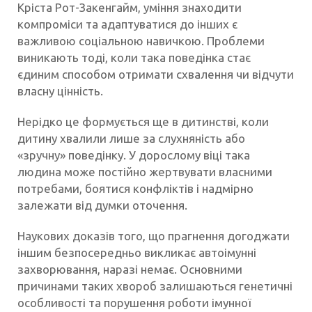
Кріста Рот-Закенгайм, уміння знаходити
компроміси та адаптуватися до інших є
важливою соціальною навичкою. Проблеми
виникають тоді, коли така поведінка стає
єдиним способом отримати схвалення чи відчути
власну цінність.
Нерідко це формується ще в дитинстві, коли
дитину хвалили лише за слухняність або
«зручну» поведінку. У дорослому віці така
людина може постійно жертвувати власними
потребами, боятися конфліктів і надмірно
залежати від думки оточення.
Наукових доказів того, що прагнення догоджати
іншим безпосередньо викликає автоімунні
захворювання, наразі немає. Основними
причинами таких хвороб залишаються генетичні
особливості та порушення роботи імунної