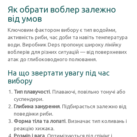
Як обрати воблер залежно
від умов
Ключовим фактором вибору є тип водойми,
активність риби, час доби та навіть температура
води. Виробник Deps пропонує широку лінійку
воблерів для різних ситуацій — від поверхневих
атак до глибоководного полювання.
На що звертати увагу під час
вибору
Тип плавучості
. Плаваючі, повільно тонучі або
суспендери.
Глибина занурення
. Підбирається залежно від
поведінки риби.
Форма тіла та лопаті
. Визначає тип коливань і
реакцію хижака.
Розмір і вага
. Оптимізуються під спінінг і