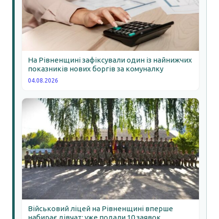
На Рівненщині зафіксували один із найнижчих
показників нових боргів за комуналку
04.08.2026
Військовий ліцей на Рівненщині вперше
набирає дівчат: уже подали 10 заявок