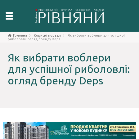
Головна
Корисні поради
Як вибрати воблери для успішної
риболовлі: огляд бренду Deps
Як вибрати воблери
для успішної риболовлі:
огляд бренду Deps