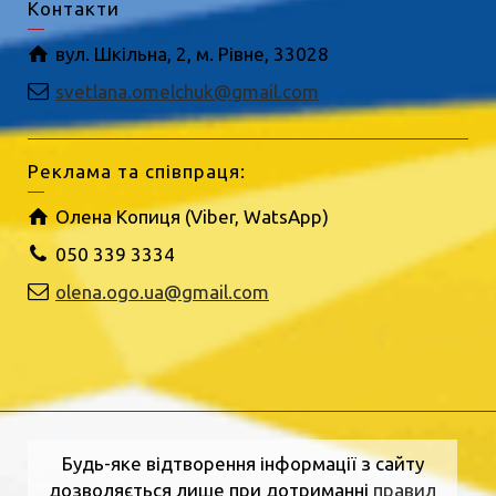
Контакти
вул. Шкільна, 2, м. Рівне, 33028
svetlana.omelchuk@gmail.com
Реклама та співпраця:
Олена Копиця (Viber, WatsApp)
050 339 3334
olena.ogo.ua@gmail.com
Будь-яке відтворення інформації з сайту
дозволяється лише при дотриманні
правил