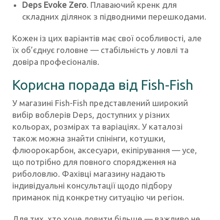
Deps Evoke Zero
. Плаваючий кренк для
складних ділянок з підводними перешкодами.
Кожен із цих варіантів має свої особливості, але
їх об’єднує головне — стабільність у ловлі та
довіра професіоналів.
Корисна порада від Fish-Fish
У магазині Fish-Fish представлений широкий
вибір воблерів Deps, доступних у різних
кольорах, розмірах та варіаціях. У каталозі
також можна знайти спінінги, котушки,
флюорокарбон, аксесуари, екіпірування — усе,
що потрібно для повного спорядження на
риболовлю. Фахівці магазину надають
індивідуальні консультації щодо підбору
приманок під конкретну ситуацію чи регіон.
Для тих, хто хоче ловити більше — важливо не