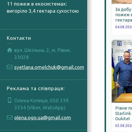
11 пожеж в екосистемах:
За добу
вигоріло 3,4 гектара сухостою
пожеж в
04.08.2026
гектара
04.08.202
Контакти
вул. Шкільна, 2, м. Рівне,
33028
svetlana.omelchuk@gmail.com
Реклама та співпраця:
Олена Копиця, 050 339
3334 (Viber, WatsApp)
Рівне п
Starlink
olena.ogo.ua@gmail.com
Oukitel
03.08.202