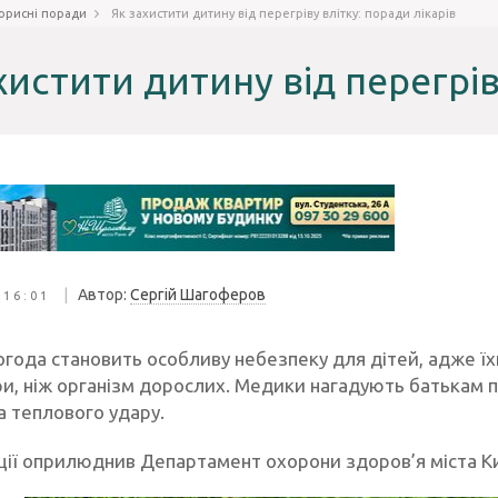
орисні поради
Як захистити дитину від перегріву влітку: поради лікарів
хистити дитину від перегрів
|
Автор:
Сергій Шагоферов
 16:01
года становить особливу небезпеку для дітей, адже їхн
и, ніж організм дорослих. Медики нагадують батькам п
а теплового удару.
ії оприлюднив Департамент охорони здоров’я міста Ки