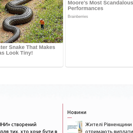
Новини
ЯНИ» створений
Жителі Рівненщини
для тих, хто хоче бути в
отримають виплати