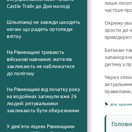
лише посил
Castle Trail» до Дня молоді
частіше пр
05.08.2026
Шльопанці не завжди шкодять
Окрему ува
ногам: що радять ортопеди
зрости до 
влітку
привідкрит
05.08.2026
Батькам та
На Рівненщині тривають
запамороче
військові навчання: жителів
дитину у п
закликають не наближатися
до полігону
Через спеко
05.08.2026
актуальним
На Рівненщині від початку року
правилами,
на водоймах загинули вже 26
людей: рятувальники
діти
,
здоров
закликають бути обережними
05.08.2026
Головн
У дев’яти ліцеях Рівненщини