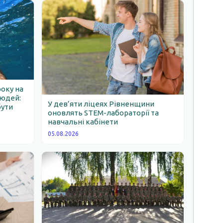
року на
людей:
У дев’яти ліцеях Рівненщини
бути
оновлять STEM-лабораторії та
навчальні кабінети
05.08.2026