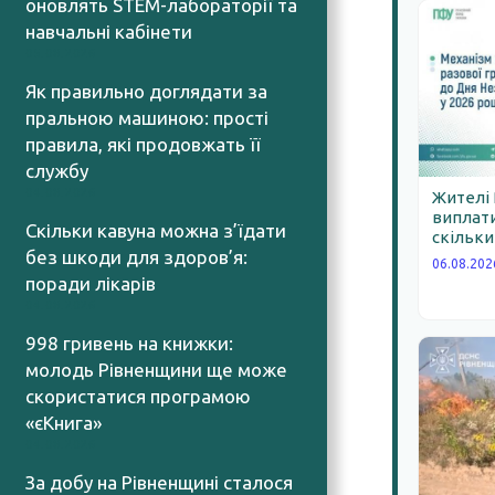
оновлять STEM-лабораторії та
навчальні кабінети
05.08.2026
Як правильно доглядати за
пральною машиною: прості
правила, які продовжать її
службу
04.08.2026
Жителі
виплати
Скільки кавуна можна з’їдати
скільки
без шкоди для здоров’я:
06.08.202
поради лікарів
04.08.2026
998 гривень на книжки:
молодь Рівненщини ще може
скористатися програмою
«єКнига»
04.08.2026
За добу на Рівненщині сталося