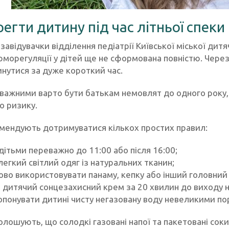
регти дитину під час літньої спеки
завідувачки відділення педіатрії Київської міської дит
рморегуляції у дітей ще не сформована повністю. Через
нутися за дуже короткий час.
важними варто бути батькам немовлят до одного року,
о ризику.
омендують дотримуватися кількох простих правил:
 дітьми переважно до 11:00 або після 16:00;
легкий світлий одяг із натуральних тканин;
ово використовувати панаму, кепку або інший головний 
 дитячий сонцезахисний крем за 20 хвилин до виходу 
опонувати дитині чисту негазовану воду невеликими по
олошують, що солодкі газовані напої та пакетовані сок