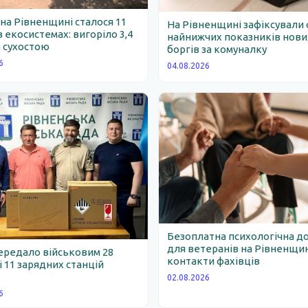
 на Рівненщині сталося 11
На Рівненщині зафіксували 
 екосистемах: вигоріло 3,4
найнижчих показників нови
 сухостою
боргів за комуналку
6
04.08.2026
Безоплатна психологічна д
для ветеранів на Рівненщин
ередало військовим 28
контакти фахівців
 і 11 зарядних станцій
02.08.2026
6