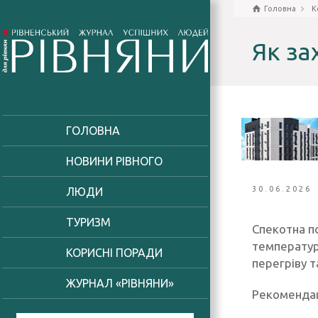
Головна
К
Як за
ГОЛОВНА
НОВИНИ РІВНОГО
30.06.2026
ЛЮДИ
ТУРИЗМ
Спекотна по
температур
КОРИСНІ ПОРАДИ
перегріву т
ЖУРНАЛ «РІВНЯНИ»
Рекомендац