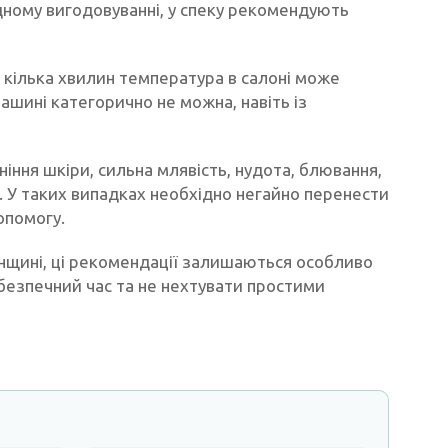
ному вигодовуванні, у спеку рекомендують
а кілька хвилин температура в салоні може
ашині категорично не можна, навіть із
ння шкіри, сильна млявість, нудота, блювання,
. У таких випадках необхідно негайно перенести
опомогу.
ненщині, ці рекомендації залишаються особливо
безпечний час та не нехтувати простими