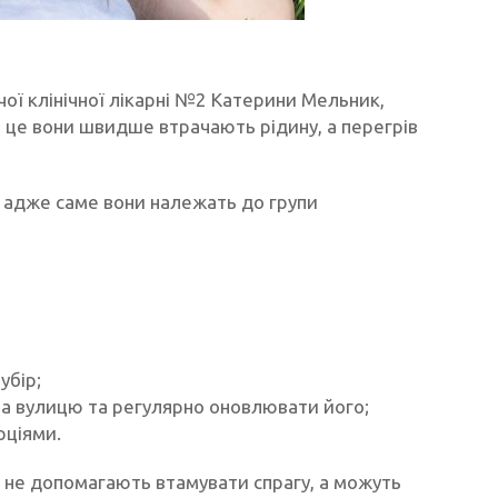
ячої клінічної лікарні №2 Катерини Мельник,
 це вони швидше втрачають рідину, а перегрів
 адже саме вони належать до групи
убір;
на вулицю та регулярно оновлювати його;
рціями.
и не допомагають втамувати спрагу, а можуть