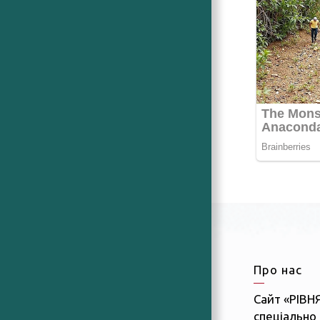
Про нас
Сайт «РІВН
спеціально 