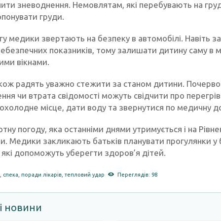
ити зневоднення. Немовлятам, які перебувають на груд
опонувати груди.
гу медики звертають на безпеку в автомобілі. Навіть з
небезпечних показників, тому залишати дитину саму в м
ими вікнами.
кож радять уважно стежити за станом дитини. Почервоні
ння чи втрата свідомості можуть свідчити про перегрів
рохолодне місце, дати воду та звернутися по медичну д
тну погоду, яка останніми днями утримується і на Рів
и. Медики закликають батьків планувати прогулянки у 
 які допоможуть уберегти здоров’я дітей.
я
,
спека
,
поради лікарів
,
тепловий удар
Переглядів: 98
і новини