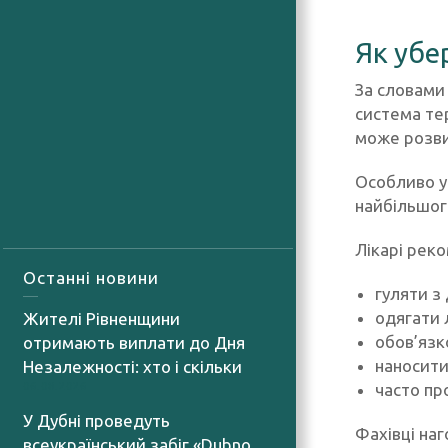
Як убе
За словами 
система те
може розви
Особливо у
найбільшог
Лікарі рек
Останні новини
гуляти з
одягати 
Жителі Рівненщини
обов’язк
отримають виплати до Дня
наносити
Незалежності: хто і скільки
часто пр
06.08.2026
У Дубні проведуть
Фахівці наг
всеукраїнський забіг «Dubno