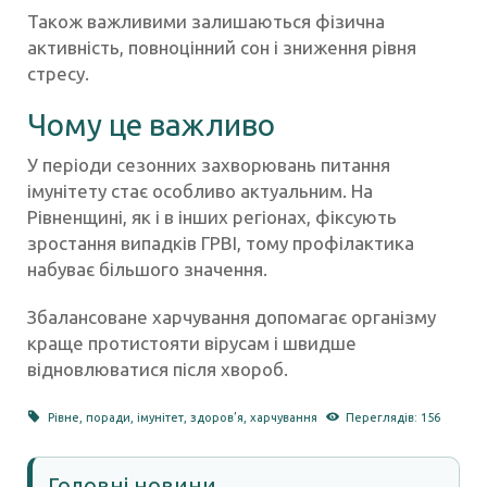
Також важливими залишаються фізична
активність, повноцінний сон і зниження рівня
стресу.
Чому це важливо
У періоди сезонних захворювань питання
імунітету стає особливо актуальним. На
Рівненщині, як і в інших регіонах, фіксують
зростання випадків ГРВІ, тому профілактика
набуває більшого значення.
Збалансоване харчування допомагає організму
краще протистояти вірусам і швидше
відновлюватися після хвороб.
Рівне
,
поради
,
імунітет
,
здоров’я
,
харчування
Переглядів: 156
Головні новини