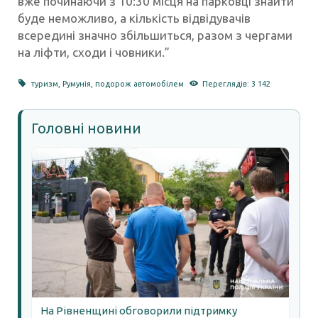
вже починаючи з 10:30 місця на парковці знайти
буде неможливо, а кількість відвідувачів
всередині значно збільшиться, разом з чергами
на ліфти, сходи і човники.”
туризм
,
Румунія
,
подорож автомобілем
Переглядів: 3 142
Головні новини
На Рівненщині обговорили підтримку