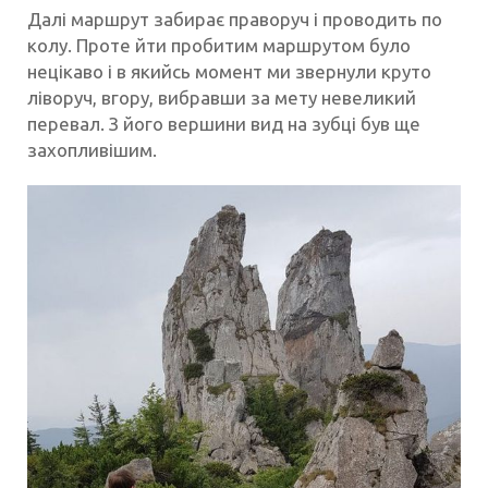
Далі маршрут забирає праворуч і проводить по
колу. Проте йти пробитим маршрутом було
нецікаво і в якийсь момент ми звернули круто
ліворуч, вгору, вибравши за мету невеликий
перевал. З його вершини вид на зубці був ще
захопливішим.