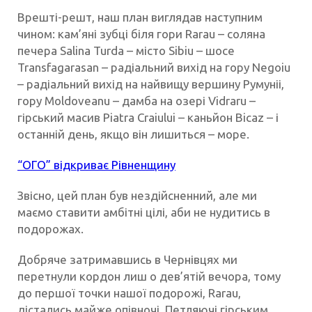
Врешті-решт, наш план виглядав наступним
чином: кам’яні зубці біля гори Rarau – соляна
печера Salina Turda – місто Sibiu – шосе
Transfagarasan – радіальний вихід на гору Negoiu
– радіальний вихід на найвищу вершину Румуніі,
гору Moldoveanu – дамба на озері Vidraru –
гірський масив Piatra Craiului – каньйон Bicaz – і
останній день, якщо він лишиться – море.
“ОГО” відкриває Рівненщину
Звісно, цей план був нездійсненний, але ми
маємо ставити амбітні цілі, аби не нудитись в
подорожах.
Добряче затримавшись в Чернівцях ми
перетнули кордон лиш о дев’ятій вечора, тому
до першої точки нашої подорожі, Rarau,
дістались майже опівночі. Петляючі гірським