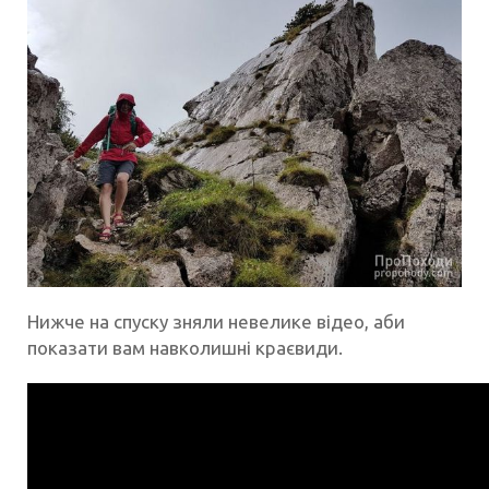
Нижче на спуску зняли невелике відео, аби
показати вам навколишні краєвиди.