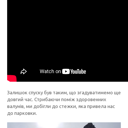
Залишок спуску був таким, що згадуватимемо ще
довгий час. Стрибаючи поміж здоровенних
валунів, ми добігли до стежки, яка привела нас
до парковки.