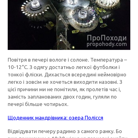
Повітря в печері вологе і солоне. Температура –
10-12°С. З одягу достатньо легкої футболки і
тонкої фліски. Дихається всередині неймовірно
легко і зовсім не хочеться виходити назовні. З
цієї причини ми не помітили, як пролетів час і,
замість запланованих двох годин, гуляли по
печері більше чотирьох.
Щоденник мандрівника: озера Полісся
Відвідувати печеру радимо з самого ранку. Бо