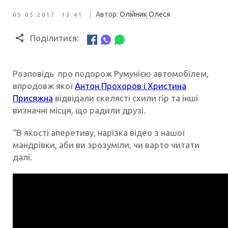
|
Автор:
Олійник Олеся
05.05.2017 13:41
Поділитися:
Розповідь про подорож Румунією автомобілем,
впродовж якої
Антон Прохоров і Христина
Присяжна
відвідали скелясті схили гір та інші
визначні місця, що радили друзі.
“В якості аперетиву, нарізка відео з нашої
мандрівки, аби ви зрозуміли, чи варто читати
далі.