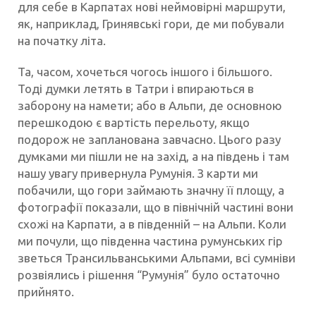
для себе в Карпатах нові неймовірні маршрути,
як, наприклад, Гринявські гори, де ми побували
на початку літа.
Та, часом, хочеться чогось іншого і більшого.
Тоді думки летять в Татри і впираються в
заборону на намети; або в Альпи, де основною
перешкодою є вартість перельоту, якщо
подорож не запланована завчасно. Цього разу
думками ми пішли не на захід, а на південь і там
нашу увагу привернула Румунія. З карти ми
побачили, що гори займають значну її площу, а
фотографії показали, що в північній частині вони
схожі на Карпати, а в південній – на Альпи. Коли
ми почули, що південна частина румунських гір
зветься Трансильванськими Альпами, всі сумніви
розвіялись і рішення “Румунія” було остаточно
прийнято.