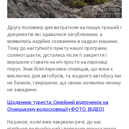
Другу половину дня витратили на пошук грошей і
документів які здавалися загубленими, а
виявились надійно схованими в надрах машини.
Тому до наступного пункту нашої програми,
соляної шахти, дістались після її закриття і
вирішили ставати на ніч просто на парковці
поруч. Знак біля парковки сповіщав, що вона є
виключно для автобусів, та жодного автобусу ми
не бачили, і вирішили, що своєю ночівлею нікому
не завадимо.
Щоденник туриста: Сімейний відпочинок на
Осницькому водосховищі(+ФОТО, ВІДЕО)
На ранок, коли вже пакували речі, до нас
підійшов поліцейський і попросив переставити