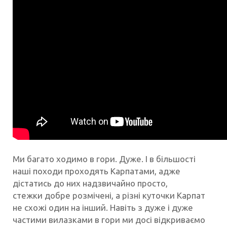
Ми багато ходимо в гори. Дуже. І в більшості
наші походи проходять Карпатами, адже
дістатись до них надзвичайно просто,
стежки добре розмічені, а різні куточки Карпат
не схожі один на інший. Навіть з дуже і дуже
частими вилазками в гори ми досі відкриваємо