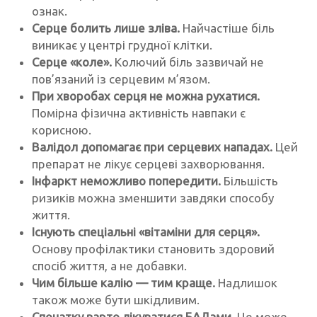
ознак.
Серце болить лише зліва.
Найчастіше біль
виникає у центрі грудної клітки.
Серце «коле».
Колючий біль зазвичай не
пов’язаний із серцевим м’язом.
При хворобах серця не можна рухатися.
Помірна фізична активність навпаки є
корисною.
Валідол допомагає при серцевих нападах.
Цей
препарат не лікує серцеві захворювання.
Інфаркт неможливо попередити.
Більшість
ризиків можна зменшити завдяки способу
життя.
Існують спеціальні «вітаміни для серця».
Основу профілактики становить здоровий
спосіб життя, а не добавки.
Чим більше калію — тим краще.
Надлишок
також може бути шкідливим.
Спочатку варто лікуватися БАДами.
Це може